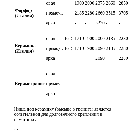
овал
1900
2090
2375
2660
2850
Фарфор
прямоуг.
2185
2280
2660
3515
3705
(Италия)
арка
-
-
3230
-
-
овал
1615
1710
1900
2090
2185
2280
Керамика
прямоуг.
1615
1710
1900
2090
2185
2280
(Италия)
арка
-
-
-
2090
-
2280
овал
Керамогранит
прямоуг.
арка
Ниша под керамику (выемка в граните) является
обязательной для долговечного крепления в
памятнике.