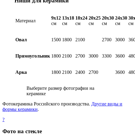
Ниши для керамики
9х12
13х18
18х24
20х25
20х30
24х30
30
Материал
см
см
см
см
см
см
см
Овал
1500
1800
2100
2700
3000
36
Прямоугольник
1800
2100
2700
3000
3300
3600
48
Арка
1800
2100
2400
2700
3600
48
Выберите размер фотографии на
керамике
Фотокерамика Российского производства.
Другие виды и
формы керамики
.
?
Фото на стекле