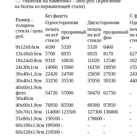
«Монтаж на памятник» - 5800 руб. (Крепление
на болты из нержавеющей стали)
Без фацета
С 
Размер -
Односторонняя
Двухсторонняя
Од
толщина
печать
печать
печ
стекла / цена
прозрачный
прозрачный
на всё
на всё
на 
руб.
фон
фон
стекло
стекло
сте
9х12х0.6см
4180
5320
5320
6460
-
13х18х0.6см
5700
6935
6935
8170
627
18х24х0.8см
9310
10830
11020
12540
102
24х30х1см
14060
15960
16150
18050
155
30х40х1.2см
22420
24700
25650
27930
243
30х40х1.9см
33250
35530
37050
39330
440
40х60х1.9см
фото
54720
57000
59470
61750
-
30х40см
40х60х1.9см
76950
85500
89300
97850
-
50х70х1.9см
114000
123500
127300
136800
-
55х80х1.9см
150100
-
178600
-
-
60х100х1.9см
199500
-
-
-
-
60х120х1.9см
218500
-
-
-
-