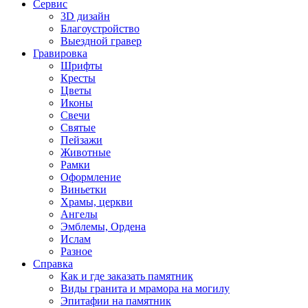
Сервис
3D дизайн
Благоустройство
Выездной гравер
Гравировка
Шрифты
Кресты
Цветы
Иконы
Свечи
Святые
Пейзажи
Животные
Рамки
Оформление
Виньетки
Храмы, церкви
Ангелы
Эмблемы, Ордена
Ислам
Разное
Справка
Как и где заказать памятник
Виды гранита и мрамора на могилу
Эпитафии на памятник