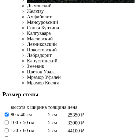
Габбро-Диабаз
Дымовский
Жельтау
Амфиболит
Мансуровский
Сопка Бунтина
Калгуваара
Масловский
Лезниковский
Покостовский
Лабрадорит
Капустинский
Змеевик
Цветок Урала
Мрамор Уфалей
Мрамор Коелга
Размер стелы
высота х ширина
толщина
цена
80 х 40 см
5 см
25350 ₽
100 х 50 см
5 см
33000 ₽
120 х 60 см
5 см
44100 ₽