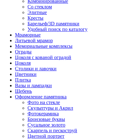
Комбинированные
Со стеклом
Элитные
Кресты
Барельеф/3D памятники
Удобный поиск по каталогу
Мраморные
Литьевой мрамор
Мемориальные комплексы
Ограды
Цоколя с кованой оградой
Цоколя
Столики и лавочки
Цветники
Плитка
Вазы и лампадки
Щебень
Оформление памятника
Фото на стекле
Скульптуры и Акрил
Фотокерамика
Бронзовые буквы
Сусальное золото
Скарпель и пескоструй
Цветной портрет