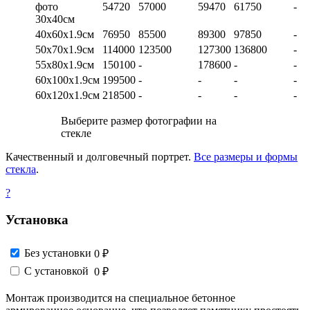
фото
54720
57000
59470
61750
-
30х40см
40х60х1.9см
76950
85500
89300
97850
-
50х70х1.9см
114000
123500
127300
136800
-
55х80х1.9см
150100
-
178600
-
-
60х100х1.9см
199500
-
-
-
-
60х120х1.9см
218500
-
-
-
-
Выберите размер фотографии на
стекле
Качественный и долговечный портрет.
Все размеры и формы
стекла
.
?
Установка
Без установки
0 ₽
С установкой
0 ₽
Монтаж производится на специальное бетонное