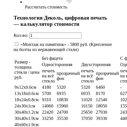
Рассчитать стоимость
Технология Деколь, цифровая печать
— калькулятор стоимости
Кол-во:
«Монтаж на памятник» - 5800 руб. (Крепление
на болты из нержавеющей стали)
Без фацета
С 
Размер -
Односторонняя
Двухсторонняя
Од
толщина
печать
печать
печ
стекла / цена
прозрачный
прозрачный
на всё
на всё
на 
руб.
фон
фон
стекло
стекло
сте
9х12х0.6см
4180
5320
5320
6460
-
13х18х0.6см
5700
6935
6935
8170
627
18х24х0.8см
9310
10830
11020
12540
102
24х30х1см
14060
15960
16150
18050
155
30х40х1.2см
22420
24700
25650
27930
243
30х40х1.9см
33250
35530
37050
39330
440
40х60х1.9см