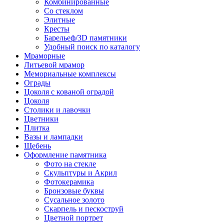
Комбинированные
Со стеклом
Элитные
Кресты
Барельеф/3D памятники
Удобный поиск по каталогу
Мраморные
Литьевой мрамор
Мемориальные комплексы
Ограды
Цоколя с кованой оградой
Цоколя
Столики и лавочки
Цветники
Плитка
Вазы и лампадки
Щебень
Оформление памятника
Фото на стекле
Скульптуры и Акрил
Фотокерамика
Бронзовые буквы
Сусальное золото
Скарпель и пескоструй
Цветной портрет