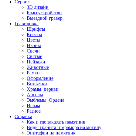
Сервис
3D дизайн
Благоустройство
Выездной гравер
Гравировка
Шрифты
Кресты
Цветы
Иконы
Свечи
Святые
Пейзажи
Животные
Рамки
Оформление
Виньетки
Храмы, церкви
Ангелы
Эмблемы, Ордена
Ислам
Разное
Справка
Как и где заказать памятник
Виды гранита и мрамора на могилу
Эпитафии на памятник