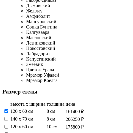
Габбро-Диабаз
Дымовский
Жельтау
Амфиболит
Мансуровский
Сопка Бунтина
Калгуваара
Масловский
Лезниковский
Покостовский
Лабрадорит
Капустинский
Змеевик
Цветок Урала
Мрамор Уфалей
Мрамор Коелга
Размер стелы
высота х ширина
толщина
цена
120 х 60 см
8 см
161400 ₽
140 х 70 см
8 см
206250 ₽
120 х 60 см
10 см
175800 ₽