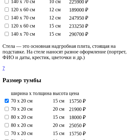
140 х 70 см
10 см
225900 ₽
120 х 60 см
12 см
189000 ₽
140 х 70 см
12 см
247950 ₽
120 х 60 см
15 см
233250 ₽
140 х 70 см
15 см
290700 ₽
Стела — это основная надгробная плита, стоящая на
подставке. На стеле наносят разное оформление (портрет,
ФИО и даты, крестик, цветочки и др.)
?
Размер тумбы
ширина х толщина
высота
цена
70 х 20 см
15 см
15750 ₽
70 х 20 см
20 см
21900 ₽
80 х 20 см
15 см
18000 ₽
80 х 20 см
20 см
25050 ₽
70 х 20 см
15 см
15750 ₽