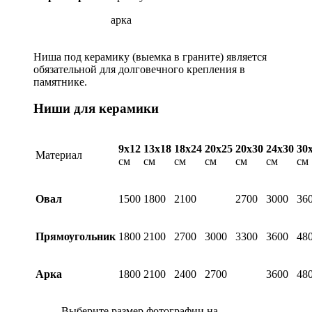
арка
Ниша под керамику (выемка в граните) является
обязательной для долговечного крепления в
памятнике.
Ниши для керамики
9х12
13х18
18х24
20х25
20х30
24х30
30
Материал
см
см
см
см
см
см
см
Овал
1500
1800
2100
2700
3000
36
Прямоугольник
1800
2100
2700
3000
3300
3600
48
Арка
1800
2100
2400
2700
3600
48
Выберите размер фотографии на