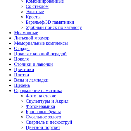
Комбинированные
Со стеклом
Элитные
Кресты
Барельеф/3D памятники
Удобный поиск по каталогу
Мраморные
Литьевой мрамор
Мемориальные комплексы
Ограды
Цоколя с кованой оградой
Цоколя
Столики и лавочки
Цветники
Плитка
Вазы и лампадки
Щебень
Оформление памятника
Фото на стекле
Скульптуры и Акрил
Фотокерамика
Бронзовые буквы
Сусальное золото
Скарпель и пескоструй
Цветной портрет