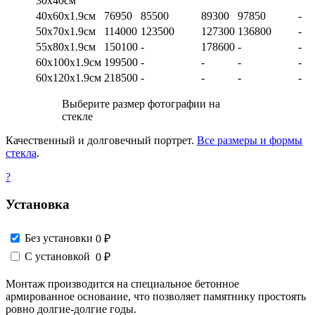
30х40см
40х60х1.9см
76950
85500
89300
97850
-
50х70х1.9см
114000
123500
127300
136800
-
55х80х1.9см
150100
-
178600
-
-
60х100х1.9см
199500
-
-
-
-
60х120х1.9см
218500
-
-
-
-
Выберите размер фотографии на
стекле
Качественный и долговечный портрет.
Все размеры и формы
стекла
.
?
Установка
Без установки
0 ₽
С установкой
0 ₽
Монтаж производится на специальное бетонное
армированное основание, что позволяет памятнику простоять
ровно долгие-долгие годы.