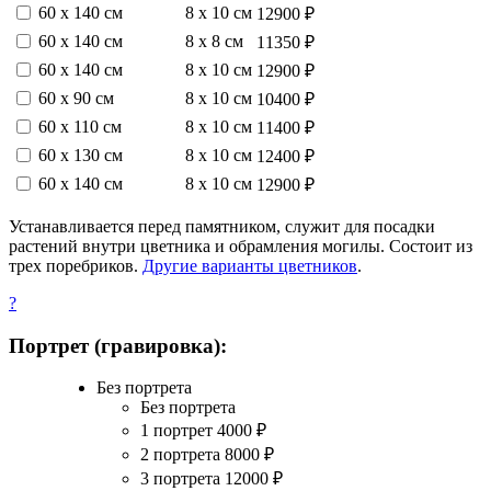
60 х 140 см
8 х 10 см
12900 ₽
60 х 140 см
8 х 8 см
11350 ₽
60 х 140 см
8 х 10 см
12900 ₽
60 х 90 см
8 х 10 см
10400 ₽
60 х 110 см
8 х 10 см
11400 ₽
60 х 130 см
8 х 10 см
12400 ₽
60 х 140 см
8 х 10 см
12900 ₽
Устанавливается перед памятником, служит для посадки
растений внутри цветника и обрамления могилы. Состоит из
трех поребриков.
Другие варианты цветников
.
?
Портрет (гравировка):
Без портрета
Без портрета
1 портрет
4000
₽
2 портрета
8000
₽
3 портрета
12000
₽