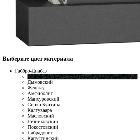
Выберите цвет материала
Габбро-Диабаз
Габбро-Диабаз
Дымовский
Жельтау
Амфиболит
Мансуровский
Сопка Бунтина
Калгуваара
Масловский
Лезниковский
Покостовский
Лабрадорит
Капустинский