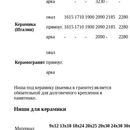
арка
-
-
3230
-
-
овал
1615
1710
1900
2090
2185
2280
Керамика
прямоуг.
1615
1710
1900
2090
2185
2280
(Италия)
арка
-
-
-
2090
-
2280
овал
Керамогранит
прямоуг.
арка
Ниша под керамику (выемка в граните) является
обязательной для долговечного крепления в
памятнике.
Ниши для керамики
9х12
13х18
18х24
20х25
20х30
24х30
30
Материал