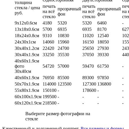
толщина
печать
печать
печ
стекла / цена
прозрачный
прозрачный
на всё
на всё
на 
руб.
фон
фон
стекло
стекло
сте
9х12х0.6см
4180
5320
5320
6460
-
13х18х0.6см
5700
6935
6935
8170
627
18х24х0.8см
9310
10830
11020
12540
102
24х30х1см
14060
15960
16150
18050
155
30х40х1.2см
22420
24700
25650
27930
243
30х40х1.9см
33250
35530
37050
39330
440
40х60х1.9см
фото
54720
57000
59470
61750
-
30х40см
40х60х1.9см
76950
85500
89300
97850
-
50х70х1.9см
114000
123500
127300
136800
-
55х80х1.9см
150100
-
178600
-
-
60х100х1.9см
199500
-
-
-
-
60х120х1.9см
218500
-
-
-
-
Выберите размер фотографии на
стекле
Качественный и долговечный портрет.
Все размеры и формы