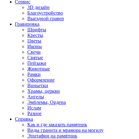
Сервис
3D дизайн
Благоустройство
Выездной гравер
Гравировка
Шрифты
Кресты
Цветы
Иконы
Свечи
Святые
Пейзажи
Животные
Рамки
Оформление
Виньетки
Храмы, церкви
Ангелы
Эмблемы, Ордена
Ислам
Разное
Справка
Как и где заказать памятник
Виды гранита и мрамора на могилу
Эпитафии на памятник