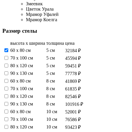
Змеевик
Цветок Урала
Мрамор Уфалей
Мрамор Коелга
Размер стелы
высота х ширина
толщина
цена
60 х 80 см
5 см
32184 ₽
70 х 100 см
5 см
45594 ₽
80 х 120 см
5 см
59451 ₽
90 х 130 см
5 см
77778 ₽
60 х 80 см
8 см
41869 ₽
70 х 100 см
8 см
61835 ₽
80 х 120 см
8 см
82546 ₽
90 х 130 см
8 см
101916 ₽
60 х 80 см
10 см
52001 ₽
70 х 100 см
10 см
76586 ₽
80 х 120 см
10 см
93423 ₽