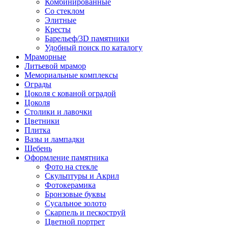
Комбинированные
Со стеклом
Элитные
Кресты
Барельеф/3D памятники
Удобный поиск по каталогу
Мраморные
Литьевой мрамор
Мемориальные комплексы
Ограды
Цоколя с кованой оградой
Цоколя
Столики и лавочки
Цветники
Плитка
Вазы и лампадки
Щебень
Оформление памятника
Фото на стекле
Скульптуры и Акрил
Фотокерамика
Бронзовые буквы
Сусальное золото
Скарпель и пескоструй
Цветной портрет