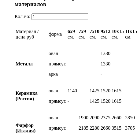
материалов
Кол-во:
Материал /
6х9
7х9
7х10
9х12
10х15
11х15
форма
цена руб
см.
см.
см.
см.
см.
см.
овал
1330
Металл
прямоуг.
1330
арка
-
овал
1140
1425
1520
1615
Керамика
(Россия)
прямоуг.
-
1425
1520
1615
овал
1900
2090
2375
2660
2850
Фарфор
прямоуг.
2185
2280
2660
3515
3705
(Италия)