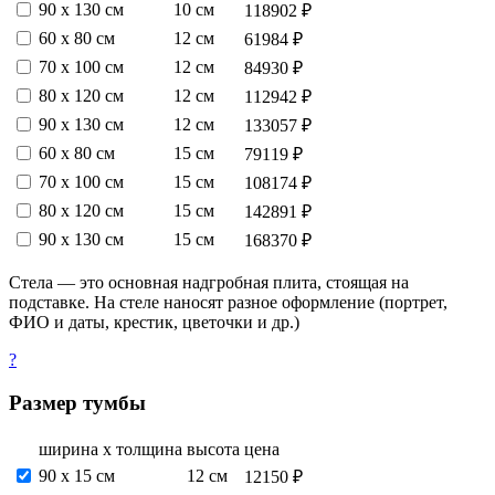
90 х 130 см
10 см
118902 ₽
60 х 80 см
12 см
61984 ₽
70 х 100 см
12 см
84930 ₽
80 х 120 см
12 см
112942 ₽
90 х 130 см
12 см
133057 ₽
60 х 80 см
15 см
79119 ₽
70 х 100 см
15 см
108174 ₽
80 х 120 см
15 см
142891 ₽
90 х 130 см
15 см
168370 ₽
Стела — это основная надгробная плита, стоящая на
подставке. На стеле наносят разное оформление (портрет,
ФИО и даты, крестик, цветочки и др.)
?
Размер тумбы
ширина х толщина
высота
цена
90 х 15 см
12 см
12150 ₽