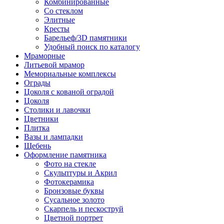
Комбинированные
Со стеклом
Элитные
Кресты
Барельеф/3D памятники
Удобный поиск по каталогу
Мраморные
Литьевой мрамор
Мемориальные комплексы
Ограды
Цоколя с кованой оградой
Цоколя
Столики и лавочки
Цветники
Плитка
Вазы и лампадки
Щебень
Оформление памятника
Фото на стекле
Скульптуры и Акрил
Фотокерамика
Бронзовые буквы
Сусальное золото
Скарпель и пескоструй
Цветной портрет