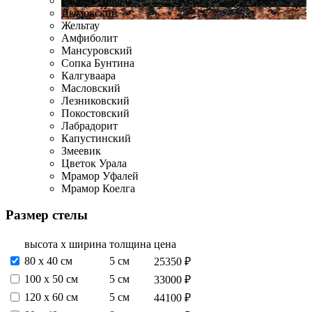
Габбро-Диабаз
Дымовский
Жельтау
Амфиболит
Мансуровский
Сопка Бунтина
Калгуваара
Масловский
Лезниковский
Покостовский
Лабрадорит
Капустинский
Змеевик
Цветок Урала
Мрамор Уфалей
Мрамор Коелга
Размер стелы
высота х ширина
толщина
цена
80 х 40 см
5 см
25350 ₽
100 х 50 см
5 см
33000 ₽
120 х 60 см
5 см
44100 ₽