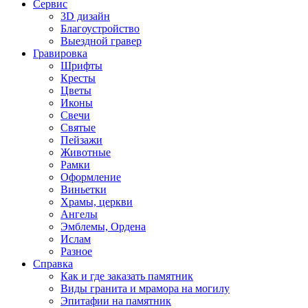
Сервис
3D дизайн
Благоустройство
Выездной гравер
Гравировка
Шрифты
Кресты
Цветы
Иконы
Свечи
Святые
Пейзажи
Животные
Рамки
Оформление
Виньетки
Храмы, церкви
Ангелы
Эмблемы, Ордена
Ислам
Разное
Справка
Как и где заказать памятник
Виды гранита и мрамора на могилу
Эпитафии на памятник