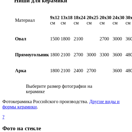
Ниши для керамики
9х12
13х18
18х24
20х25
20х30
24х30
30
Материал
см
см
см
см
см
см
см
Овал
1500
1800
2100
2700
3000
36
Прямоугольник
1800
2100
2700
3000
3300
3600
48
Арка
1800
2100
2400
2700
3600
48
Выберите размер фотографии на
керамике
Фотокерамика Российского производства.
Другие виды и
формы керамики
.
?
Фото на стекле