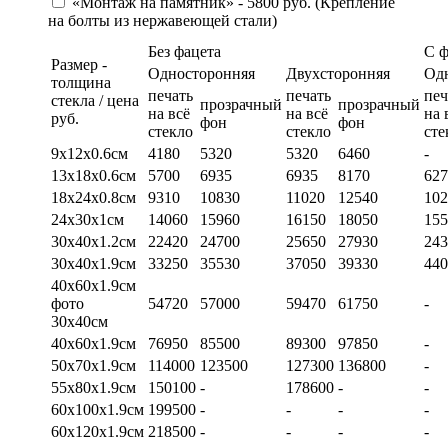
«Монтаж на памятник» - 5800 руб. (Крепление
на болты из нержавеющей стали)
Без фацета
С 
Размер -
Односторонняя
Двухсторонняя
Од
толщина
печать
печать
печ
стекла / цена
прозрачный
прозрачный
на всё
на всё
на 
руб.
фон
фон
стекло
стекло
сте
9х12х0.6см
4180
5320
5320
6460
-
13х18х0.6см
5700
6935
6935
8170
627
18х24х0.8см
9310
10830
11020
12540
102
24х30х1см
14060
15960
16150
18050
155
30х40х1.2см
22420
24700
25650
27930
243
30х40х1.9см
33250
35530
37050
39330
440
40х60х1.9см
фото
54720
57000
59470
61750
-
30х40см
40х60х1.9см
76950
85500
89300
97850
-
50х70х1.9см
114000
123500
127300
136800
-
55х80х1.9см
150100
-
178600
-
-
60х100х1.9см
199500
-
-
-
-
60х120х1.9см
218500
-
-
-
-