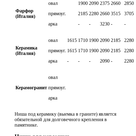
овал
1900
2090
2375
2660
2850
Фарфор
прямоуг.
2185
2280
2660
3515
3705
(Италия)
арка
-
-
3230
-
-
овал
1615
1710
1900
2090
2185
2280
Керамика
прямоуг.
1615
1710
1900
2090
2185
2280
(Италия)
арка
-
-
-
2090
-
2280
овал
Керамогранит
прямоуг.
арка
Ниша под керамику (выемка в граните) является
обязательной для долговечного крепления в
памятнике.