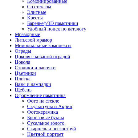
Комбинированные
Со стеклом
Элитные
Кресты
Барельеф/3D памятники
Удобный поиск по каталогу
Мраморные
Литьевой мрамор
Мемориальные комплексы
Ограды
Цоколя с кованой оградой
Цоколя
Столики и лавочки
Цветники
Плитка
Вазы и лампадки
Щебень
Оформление памятника
Фото на стекле
Скульптуры и Акрил
Фотокерамика
Бронзовые буквы
Сусальное золото
Скарпель и пескоструй
Цветной портрет