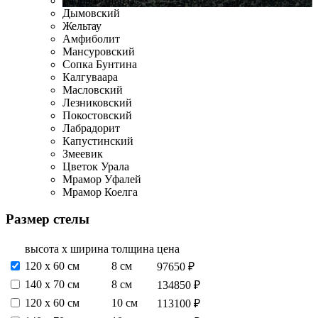
Габбро-Диабаз
Дымовский
Жельтау
Амфиболит
Мансуровский
Сопка Бунтина
Калгуваара
Масловский
Лезниковский
Покостовский
Лабрадорит
Капустинский
Змеевик
Цветок Урала
Мрамор Уфалей
Мрамор Коелга
Размер стелы
высота х ширина
толщина
цена
120 х 60 см
8 см
97650 ₽
140 х 70 см
8 см
134850 ₽
120 х 60 см
10 см
113100 ₽