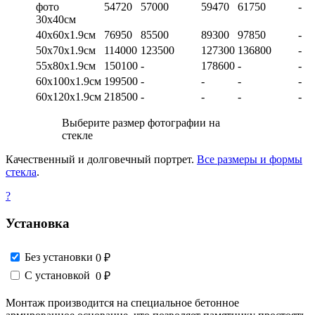
фото
54720
57000
59470
61750
-
30х40см
40х60х1.9см
76950
85500
89300
97850
-
50х70х1.9см
114000
123500
127300
136800
-
55х80х1.9см
150100
-
178600
-
-
60х100х1.9см
199500
-
-
-
-
60х120х1.9см
218500
-
-
-
-
Выберите размер фотографии на
стекле
Качественный и долговечный портрет.
Все размеры и формы
стекла
.
?
Установка
Без установки
0 ₽
С установкой
0 ₽
Монтаж производится на специальное бетонное