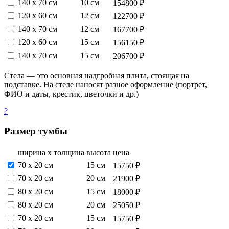
140 х 70 см
10 см
154800 ₽
120 х 60 см
12 см
122700 ₽
140 х 70 см
12 см
167700 ₽
120 х 60 см
15 см
156150 ₽
140 х 70 см
15 см
206700 ₽
Стела — это основная надгробная плита, стоящая на
подставке. На стеле наносят разное оформление (портрет,
ФИО и даты, крестик, цветочки и др.)
?
Размер тумбы
ширина х толщина
высота
цена
70 х 20 см
15 см
15750 ₽
70 х 20 см
20 см
21900 ₽
80 х 20 см
15 см
18000 ₽
80 х 20 см
20 см
25050 ₽
70 х 20 см
15 см
15750 ₽