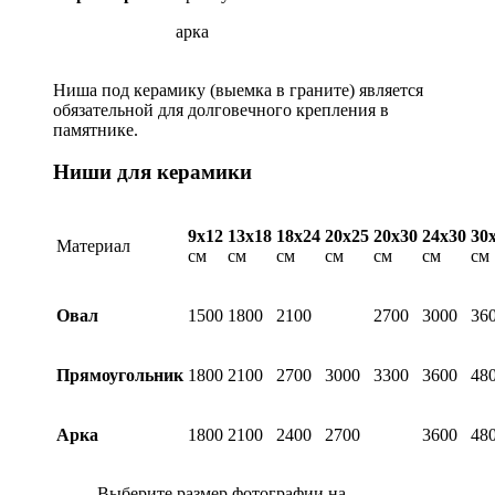
арка
Ниша под керамику (выемка в граните) является
обязательной для долговечного крепления в
памятнике.
Ниши для керамики
9х12
13х18
18х24
20х25
20х30
24х30
30
Материал
см
см
см
см
см
см
см
Овал
1500
1800
2100
2700
3000
36
Прямоугольник
1800
2100
2700
3000
3300
3600
48
Арка
1800
2100
2400
2700
3600
48
Выберите размер фотографии на