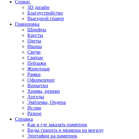
Сервис
3D дизайн
Благоустройство
Выездной гравер
Гравировка
Шрифты
Кресты
Цветы
Иконы
Свечи
Святые
Пейзажи
Животные
Рамки
Оформление
Виньетки
Храмы, церкви
Ангелы
Эмблемы, Ордена
Ислам
Разное
Справка
Как и где заказать памятник
Виды гранита и мрамора на могилу
Эпитафии на памятник