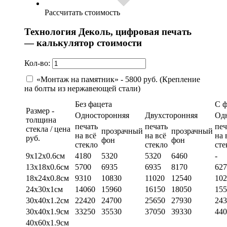
Рассчитать стоимость
Технология Деколь, цифровая печать
— калькулятор стоимости
Кол-во:
«Монтаж на памятник» - 5800 руб. (Крепление
на болты из нержавеющей стали)
Без фацета
С 
Размер -
Односторонняя
Двухсторонняя
Од
толщина
печать
печать
печ
стекла / цена
прозрачный
прозрачный
на всё
на всё
на 
руб.
фон
фон
стекло
стекло
сте
9х12х0.6см
4180
5320
5320
6460
-
13х18х0.6см
5700
6935
6935
8170
627
18х24х0.8см
9310
10830
11020
12540
102
24х30х1см
14060
15960
16150
18050
155
30х40х1.2см
22420
24700
25650
27930
243
30х40х1.9см
33250
35530
37050
39330
440
40х60х1.9см