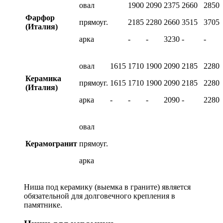
овал
1900
2090
2375
2660
2850
Фарфор
прямоуг.
2185
2280
2660
3515
3705
(Италия)
арка
-
-
3230
-
-
овал
1615
1710
1900
2090
2185
2280
Керамика
прямоуг.
1615
1710
1900
2090
2185
2280
(Италия)
арка
-
-
-
2090
-
2280
овал
Керамогранит
прямоуг.
арка
Ниша под керамику (выемка в граните) является
обязательной для долговечного крепления в
памятнике.