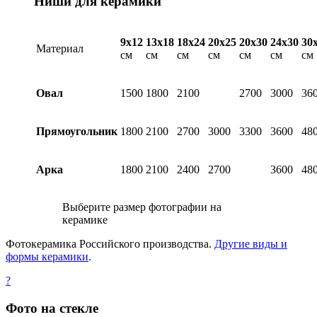
Ниши для керамики
9х12
13х18
18х24
20х25
20х30
24х30
30
Материал
см
см
см
см
см
см
см
Овал
1500
1800
2100
2700
3000
36
Прямоугольник
1800
2100
2700
3000
3300
3600
48
Арка
1800
2100
2400
2700
3600
48
Выберите размер фотографии на
керамике
Фотокерамика Российского производства.
Другие виды и
формы керамики
.
?
Фото на стекле