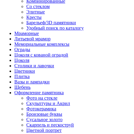
Комбинированные
Со стеклом
Элитные
Кресты
Барельеф/3D памятники
Удобный поиск по каталогу
Мраморные
Литьевой мрамор
Мемориальные комплексы
Ограды
Цоколя с кованой оградой
Цоколя
Столики и лавочки
Цветники
Плитка
Вазы и лампадки
Щебень
Оформление памятника
Фото на стекле
Скульптуры и Акрил
Фотокерамика
Бронзовые буквы
Сусальное золото
Скарпель и пескоструй
Цветной портрет