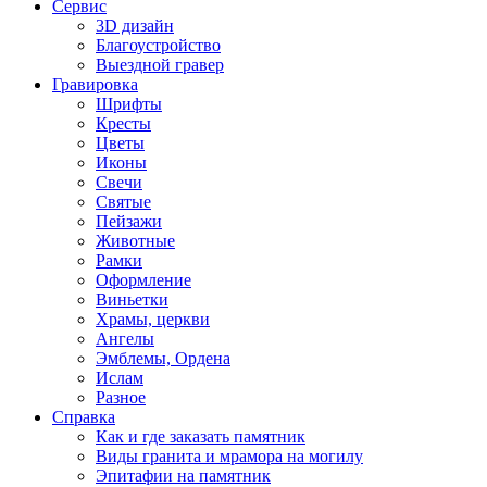
Сервис
3D дизайн
Благоустройство
Выездной гравер
Гравировка
Шрифты
Кресты
Цветы
Иконы
Свечи
Святые
Пейзажи
Животные
Рамки
Оформление
Виньетки
Храмы, церкви
Ангелы
Эмблемы, Ордена
Ислам
Разное
Справка
Как и где заказать памятник
Виды гранита и мрамора на могилу
Эпитафии на памятник