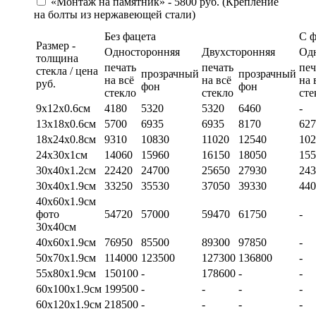
«Монтаж на памятник» - 5800 руб. (Крепление
на болты из нержавеющей стали)
Без фацета
С 
Размер -
Односторонняя
Двухсторонняя
Од
толщина
печать
печать
печ
стекла / цена
прозрачный
прозрачный
на всё
на всё
на 
руб.
фон
фон
стекло
стекло
сте
9х12х0.6см
4180
5320
5320
6460
-
13х18х0.6см
5700
6935
6935
8170
627
18х24х0.8см
9310
10830
11020
12540
102
24х30х1см
14060
15960
16150
18050
155
30х40х1.2см
22420
24700
25650
27930
243
30х40х1.9см
33250
35530
37050
39330
440
40х60х1.9см
фото
54720
57000
59470
61750
-
30х40см
40х60х1.9см
76950
85500
89300
97850
-
50х70х1.9см
114000
123500
127300
136800
-
55х80х1.9см
150100
-
178600
-
-
60х100х1.9см
199500
-
-
-
-
60х120х1.9см
218500
-
-
-
-