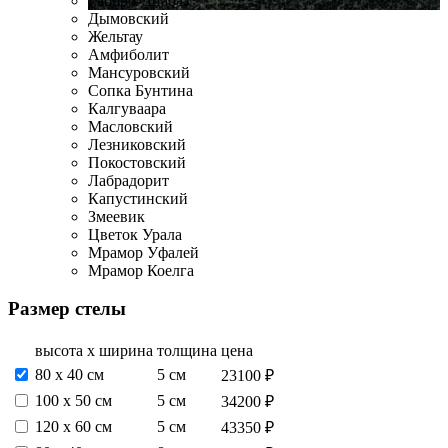
Габбро-Диабаз
Дымовский
Жельтау
Амфиболит
Мансуровский
Сопка Бунтина
Калгуваара
Масловский
Лезниковский
Покостовский
Лабрадорит
Капустинский
Змеевик
Цветок Урала
Мрамор Уфалей
Мрамор Коелга
Размер стелы
высота х ширина
толщина
цена
80 х 40 см
5 см
23100 ₽
100 х 50 см
5 см
34200 ₽
120 х 60 см
5 см
43350 ₽