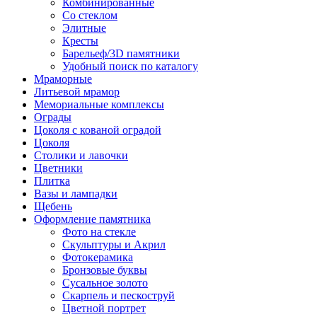
Комбинированные
Со стеклом
Элитные
Кресты
Барельеф/3D памятники
Удобный поиск по каталогу
Мраморные
Литьевой мрамор
Мемориальные комплексы
Ограды
Цоколя с кованой оградой
Цоколя
Столики и лавочки
Цветники
Плитка
Вазы и лампадки
Щебень
Оформление памятника
Фото на стекле
Скульптуры и Акрил
Фотокерамика
Бронзовые буквы
Сусальное золото
Скарпель и пескоструй
Цветной портрет