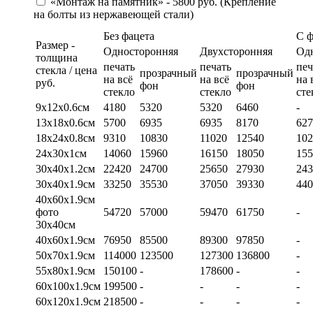
«Монтаж на памятник» - 5800 руб. (Крепление
на болты из нержавеющей стали)
Без фацета
С 
Размер -
Односторонняя
Двухсторонняя
Од
толщина
печать
печать
печ
стекла / цена
прозрачный
прозрачный
на всё
на всё
на 
руб.
фон
фон
стекло
стекло
сте
9х12х0.6см
4180
5320
5320
6460
-
13х18х0.6см
5700
6935
6935
8170
627
18х24х0.8см
9310
10830
11020
12540
102
24х30х1см
14060
15960
16150
18050
155
30х40х1.2см
22420
24700
25650
27930
243
30х40х1.9см
33250
35530
37050
39330
440
40х60х1.9см
фото
54720
57000
59470
61750
-
30х40см
40х60х1.9см
76950
85500
89300
97850
-
50х70х1.9см
114000
123500
127300
136800
-
55х80х1.9см
150100
-
178600
-
-
60х100х1.9см
199500
-
-
-
-
60х120х1.9см
218500
-
-
-
-