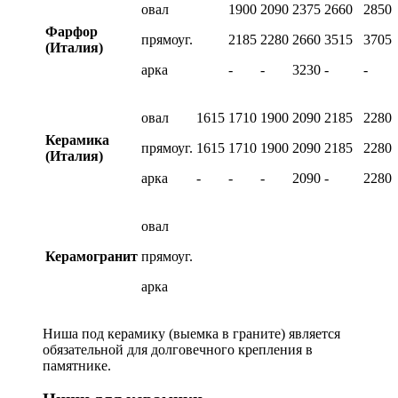
овал
1900
2090
2375
2660
2850
Фарфор
прямоуг.
2185
2280
2660
3515
3705
(Италия)
арка
-
-
3230
-
-
овал
1615
1710
1900
2090
2185
2280
Керамика
прямоуг.
1615
1710
1900
2090
2185
2280
(Италия)
арка
-
-
-
2090
-
2280
овал
Керамогранит
прямоуг.
арка
Ниша под керамику (выемка в граните) является
обязательной для долговечного крепления в
памятнике.