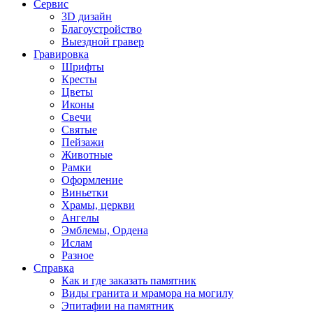
Сервис
3D дизайн
Благоустройство
Выездной гравер
Гравировка
Шрифты
Кресты
Цветы
Иконы
Свечи
Святые
Пейзажи
Животные
Рамки
Оформление
Виньетки
Храмы, церкви
Ангелы
Эмблемы, Ордена
Ислам
Разное
Справка
Как и где заказать памятник
Виды гранита и мрамора на могилу
Эпитафии на памятник