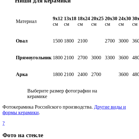
Ниши для керамики
9х12
13х18
18х24
20х25
20х30
24х30
30
Материал
см
см
см
см
см
см
см
Овал
1500
1800
2100
2700
3000
36
Прямоугольник
1800
2100
2700
3000
3300
3600
48
Арка
1800
2100
2400
2700
3600
48
Выберите размер фотографии на
керамике
Фотокерамика Российского производства.
Другие виды и
формы керамики
.
?
Фото на стекле