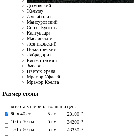
Габбро-Диабаз
Дымовский
Жельтау
Амфиболит
Мансуровский
Сопка Бунтина
Калгуваара
Масловский
Лезниковский
Покостовский
Лабрадорит
Капустинский
Змеевик
Цветок Урала
Мрамор Уфалей
Мрамор Коелга
Размер стелы
высота х ширина
толщина
цена
80 х 40 см
5 см
23100 ₽
100 х 50 см
5 см
34200 ₽
120 х 60 см
5 см
43350 ₽