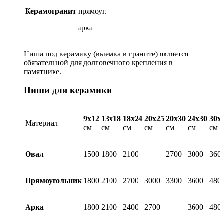
Керамогранит
прямоуг.
арка
Ниша под керамику (выемка в граните) является
обязательной для долговечного крепления в
памятнике.
Ниши для керамики
9х12
13х18
18х24
20х25
20х30
24х30
30
Материал
см
см
см
см
см
см
см
Овал
1500
1800
2100
2700
3000
36
Прямоугольник
1800
2100
2700
3000
3300
3600
48
Арка
1800
2100
2400
2700
3600
48