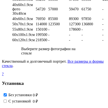
40х60х1.9см
фото
54720
57000
59470
61750
-
30х40см
40х60х1.9см
76950
85500
89300
97850
-
50х70х1.9см
114000
123500
127300
136800
-
55х80х1.9см
150100
-
178600
-
-
60х100х1.9см
199500
-
-
-
-
60х120х1.9см
218500
-
-
-
-
Выберите размер фотографии на
стекле
Качественный и долговечный портрет.
Все размеры и формы
стекла
.
?
Установка
Без установки
0 ₽
С установкой
0 ₽