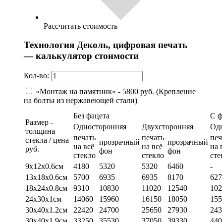
Рассчитать стоимость
Технология Деколь, цифровая печать
— калькулятор стоимости
Кол-во:
«Монтаж на памятник» - 5800 руб. (Крепление
на болты из нержавеющей стали)
Без фацета
С 
Размер -
Односторонняя
Двухсторонняя
Од
толщина
печать
печать
печ
стекла / цена
прозрачный
прозрачный
на всё
на всё
на 
руб.
фон
фон
стекло
стекло
сте
9х12х0.6см
4180
5320
5320
6460
-
13х18х0.6см
5700
6935
6935
8170
627
18х24х0.8см
9310
10830
11020
12540
102
24х30х1см
14060
15960
16150
18050
155
30х40х1.2см
22420
24700
25650
27930
243
30х40х1.9см
33250
35530
37050
39330
440