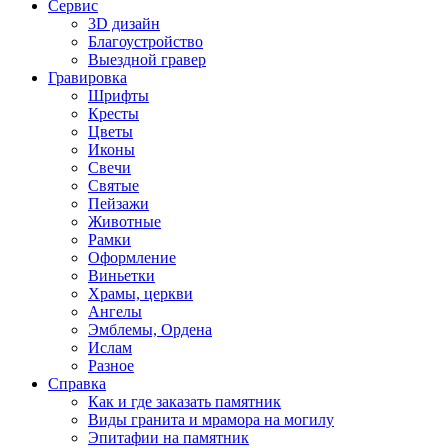
Сервис
3D дизайн
Благоустройство
Выездной гравер
Гравировка
Шрифты
Кресты
Цветы
Иконы
Свечи
Святые
Пейзажи
Животные
Рамки
Оформление
Виньетки
Храмы, церкви
Ангелы
Эмблемы, Ордена
Ислам
Разное
Справка
Как и где заказать памятник
Виды гранита и мрамора на могилу
Эпитафии на памятник