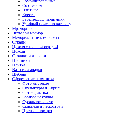
Комбинированные
Со стеклом
Элитные
Кресты
Барельеф/3D памятники
Удобный поиск по каталогу
Мраморные
Литьевой мрамор
Мемориальные комплексы
Ограды
Цоколя с кованой оградой
Цоколя
Столики и лавочки
Цветники
Плитка
Вазы и лампадки
Щебень
Оформление памятника
Фото на стекле
Скульптуры и Акрил
Фотокерамика
Бронзовые буквы
Сусальное золото
Скарпель и пескоструй
Цветной портрет