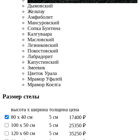
Габбро-Диабаз
Дымовский
Жельтау
Амфиболит
Мансуровский
Сопка Бунтина
Калгуваара
Масловский
Лезниковский
Покостовский
Лабрадорит
Капустинский
Змеевик
Цветок Урала
Мрамор Уфалей
Мрамор Коелга
Размер стелы
высота х ширина
толщина
цена
80 х 40 см
5 см
17400 ₽
100 х 50 см
5 см
25350 ₽
120 х 60 см
5 см
35250 ₽