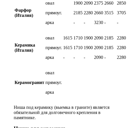
овал
1900
2090
2375
2660
2850
Фарфор
прямоуг.
2185
2280
2660
3515
3705
(Италия)
арка
-
-
3230
-
-
овал
1615
1710
1900
2090
2185
2280
Керамика
прямоуг.
1615
1710
1900
2090
2185
2280
(Италия)
арка
-
-
-
2090
-
2280
овал
Керамогранит
прямоуг.
арка
Ниша под керамику (выемка в граните) является
обязательной для долговечного крепления в
памятнике.