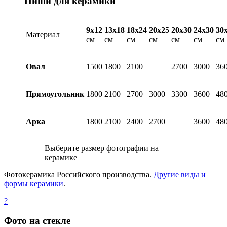
Ниши для керамики
9х12
13х18
18х24
20х25
20х30
24х30
30
Материал
см
см
см
см
см
см
см
Овал
1500
1800
2100
2700
3000
36
Прямоугольник
1800
2100
2700
3000
3300
3600
48
Арка
1800
2100
2400
2700
3600
48
Выберите размер фотографии на
керамике
Фотокерамика Российского производства.
Другие виды и
формы керамики
.
?
Фото на стекле