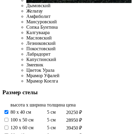
Габбро-Диабаз
Дымовский
Жельтау
Амфиболит
Мансуровский
Сопка Бунтина
Калгуваара
Масловский
Лезниковский
Покостовский
Лабрадорит
Капустинский
Змеевик
Цветок Урала
Мрамор Уфалей
Мрамор Коелга
Размер стелы
высота х ширина
толщина
цена
80 х 40 см
5 см
20250 ₽
100 х 50 см
5 см
28950 ₽
120 х 60 см
5 см
39450 ₽