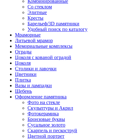
Комбинированные
Со стеклом
Элитные
Кресты
Барельеф/3D памятники
Удобный поиск по каталогу
Мраморные
Литьевой мрамор
Мемориальные комплексы
Ограды
Цоколя с кованой оградой
Цоколя
Столики и лавочки
Цветники
Плитка
Вазы и лампадки
Щебень
Оформление памятника
Фото на стекле
Скульптуры и Акрил
Фотокерамика
Бронзовые буквы
Сусальное золото
Скарпель и пескоструй
Цветной портрет