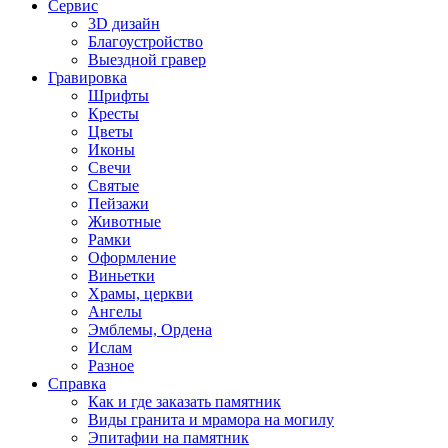
Сервис
3D дизайн
Благоустройство
Выездной гравер
Гравировка
Шрифты
Кресты
Цветы
Иконы
Свечи
Святые
Пейзажи
Животные
Рамки
Оформление
Виньетки
Храмы, церкви
Ангелы
Эмблемы, Ордена
Ислам
Разное
Справка
Как и где заказать памятник
Виды гранита и мрамора на могилу
Эпитафии на памятник