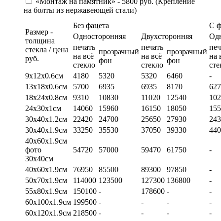
«Монтаж на памятник» - 5800 руб. (Крепление
на болты из нержавеющей стали)
Без фацета
С 
Размер -
Односторонняя
Двухсторонняя
Од
толщина
печать
печать
печ
стекла / цена
прозрачный
прозрачный
на всё
на всё
на 
руб.
фон
фон
стекло
стекло
сте
9х12х0.6см
4180
5320
5320
6460
-
13х18х0.6см
5700
6935
6935
8170
627
18х24х0.8см
9310
10830
11020
12540
102
24х30х1см
14060
15960
16150
18050
155
30х40х1.2см
22420
24700
25650
27930
243
30х40х1.9см
33250
35530
37050
39330
440
40х60х1.9см
фото
54720
57000
59470
61750
-
30х40см
40х60х1.9см
76950
85500
89300
97850
-
50х70х1.9см
114000
123500
127300
136800
-
55х80х1.9см
150100
-
178600
-
-
60х100х1.9см
199500
-
-
-
-
60х120х1.9см
218500
-
-
-
-