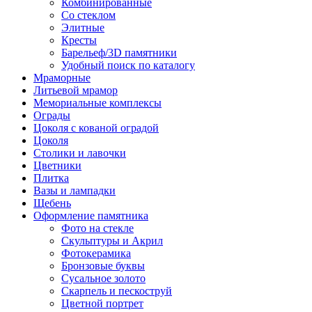
Комбинированные
Со стеклом
Элитные
Кресты
Барельеф/3D памятники
Удобный поиск по каталогу
Мраморные
Литьевой мрамор
Мемориальные комплексы
Ограды
Цоколя с кованой оградой
Цоколя
Столики и лавочки
Цветники
Плитка
Вазы и лампадки
Щебень
Оформление памятника
Фото на стекле
Скульптуры и Акрил
Фотокерамика
Бронзовые буквы
Сусальное золото
Скарпель и пескоструй
Цветной портрет