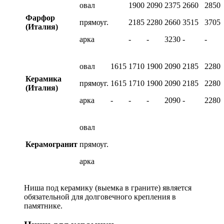
овал
1900
2090
2375
2660
2850
Фарфор
прямоуг.
2185
2280
2660
3515
3705
(Италия)
арка
-
-
3230
-
-
овал
1615
1710
1900
2090
2185
2280
Керамика
прямоуг.
1615
1710
1900
2090
2185
2280
(Италия)
арка
-
-
-
2090
-
2280
овал
Керамогранит
прямоуг.
арка
Ниша под керамику (выемка в граните) является
обязательной для долговечного крепления в
памятнике.