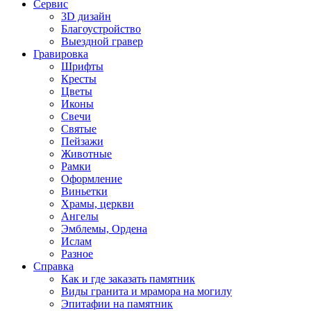
Сервис
3D дизайн
Благоустройство
Выездной гравер
Гравировка
Шрифты
Кресты
Цветы
Иконы
Свечи
Святые
Пейзажи
Животные
Рамки
Оформление
Виньетки
Храмы, церкви
Ангелы
Эмблемы, Ордена
Ислам
Разное
Справка
Как и где заказать памятник
Виды гранита и мрамора на могилу
Эпитафии на памятник