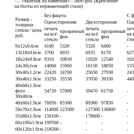
«Монтаж на памятник» - 5800 руб. (Крепление
на болты из нержавеющей стали)
Без фацета
С 
Размер -
Односторонняя
Двухсторонняя
Од
толщина
печать
печать
печ
стекла / цена
прозрачный
прозрачный
на всё
на всё
на 
руб.
фон
фон
стекло
стекло
сте
9х12х0.6см
4180
5320
5320
6460
-
13х18х0.6см
5700
6935
6935
8170
627
18х24х0.8см
9310
10830
11020
12540
102
24х30х1см
14060
15960
16150
18050
155
30х40х1.2см
22420
24700
25650
27930
243
30х40х1.9см
33250
35530
37050
39330
440
40х60х1.9см
фото
54720
57000
59470
61750
-
30х40см
40х60х1.9см
76950
85500
89300
97850
-
50х70х1.9см
114000
123500
127300
136800
-
55х80х1.9см
150100
-
178600
-
-
60х100х1.9см
199500
-
-
-
-
60х120х1.9см
218500
-
-
-
-