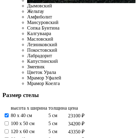
Габбро-Диабаз
Дымовский
Жельтау
Амфиболит
Мансуровский
Сопка Бунтина
Калгуваара
Масловский
Лезниковский
Покостовский
Лабрадорит
Капустинский
Змеевик
Цветок Урала
Мрамор Уфалей
Мрамор Коелга
Размер стелы
высота х ширина
толщина
цена
80 х 40 см
5 см
23100 ₽
100 х 50 см
5 см
34200 ₽
120 х 60 см
5 см
43350 ₽