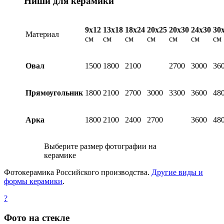
Ниши для керамики
9х12
13х18
18х24
20х25
20х30
24х30
30
Материал
см
см
см
см
см
см
см
Овал
1500
1800
2100
2700
3000
36
Прямоугольник
1800
2100
2700
3000
3300
3600
48
Арка
1800
2100
2400
2700
3600
48
Выберите размер фотографии на
керамике
Фотокерамика Российского производства.
Другие виды и
формы керамики
.
?
Фото на стекле