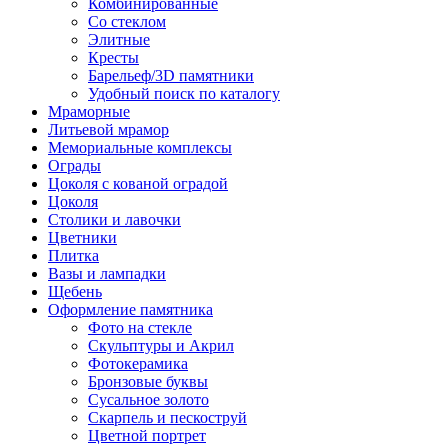
Комбинированные
Со стеклом
Элитные
Кресты
Барельеф/3D памятники
Удобный поиск по каталогу
Мраморные
Литьевой мрамор
Мемориальные комплексы
Ограды
Цоколя с кованой оградой
Цоколя
Столики и лавочки
Цветники
Плитка
Вазы и лампадки
Щебень
Оформление памятника
Фото на стекле
Скульптуры и Акрил
Фотокерамика
Бронзовые буквы
Сусальное золото
Скарпель и пескоструй
Цветной портрет