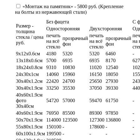
«Монтаж на памятник» - 5800 руб. (Крепление
на болты из нержавеющей стали)
Без фацета
С 
Размер -
Односторонняя
Двухсторонняя
Од
толщина
печать
печать
печ
стекла / цена
прозрачный
прозрачный
на всё
на всё
на 
руб.
фон
фон
стекло
стекло
сте
9х12х0.6см
4180
5320
5320
6460
-
13х18х0.6см
5700
6935
6935
8170
627
18х24х0.8см
9310
10830
11020
12540
102
24х30х1см
14060
15960
16150
18050
155
30х40х1.2см
22420
24700
25650
27930
243
30х40х1.9см
33250
35530
37050
39330
440
40х60х1.9см
фото
54720
57000
59470
61750
-
30х40см
40х60х1.9см
76950
85500
89300
97850
-
50х70х1.9см
114000
123500
127300
136800
-
55х80х1.9см
150100
-
178600
-
-
60х100х1.9см
199500
-
-
-
-