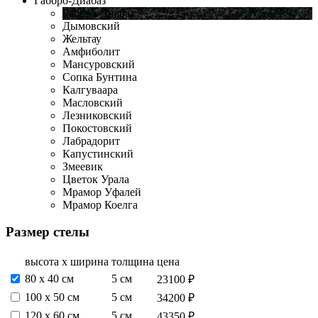
Габбро-Диабаз
Габбро-Диабаз
Дымовский
Жельтау
Амфиболит
Мансуровский
Сопка Бунтина
Калгуваара
Масловский
Лезниковский
Покостовский
Лабрадорит
Капустинский
Змеевик
Цветок Урала
Мрамор Уфалей
Мрамор Коелга
Размер стелы
высота х ширина
толщина
цена
80 х 40 см
5 см
23100 ₽
100 х 50 см
5 см
34200 ₽
120 х 60 см
5 см
43350 ₽