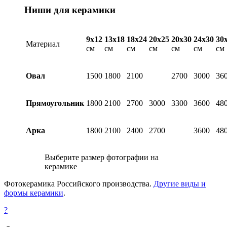
Ниши для керамики
9х12
13х18
18х24
20х25
20х30
24х30
30
Материал
см
см
см
см
см
см
см
Овал
1500
1800
2100
2700
3000
36
Прямоугольник
1800
2100
2700
3000
3300
3600
48
Арка
1800
2100
2400
2700
3600
48
Выберите размер фотографии на
керамике
Фотокерамика Российского производства.
Другие виды и
формы керамики
.
?