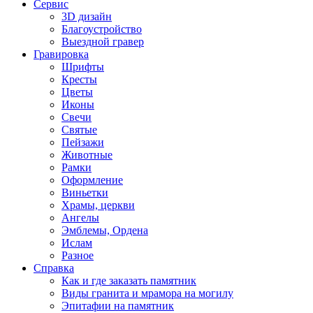
Сервис
3D дизайн
Благоустройство
Выездной гравер
Гравировка
Шрифты
Кресты
Цветы
Иконы
Свечи
Святые
Пейзажи
Животные
Рамки
Оформление
Виньетки
Храмы, церкви
Ангелы
Эмблемы, Ордена
Ислам
Разное
Справка
Как и где заказать памятник
Виды гранита и мрамора на могилу
Эпитафии на памятник