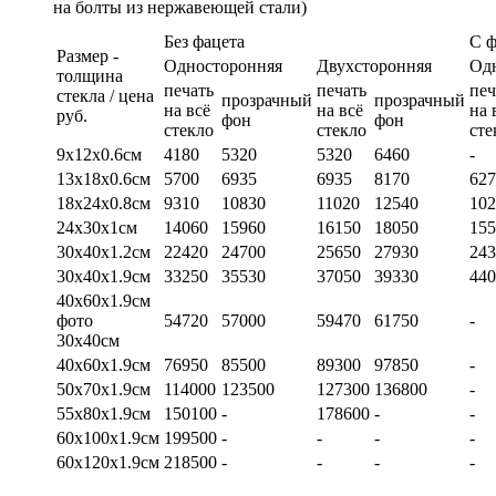
на болты из нержавеющей стали)
Без фацета
С 
Размер -
Односторонняя
Двухсторонняя
Од
толщина
печать
печать
печ
стекла / цена
прозрачный
прозрачный
на всё
на всё
на 
руб.
фон
фон
стекло
стекло
сте
9х12х0.6см
4180
5320
5320
6460
-
13х18х0.6см
5700
6935
6935
8170
627
18х24х0.8см
9310
10830
11020
12540
102
24х30х1см
14060
15960
16150
18050
155
30х40х1.2см
22420
24700
25650
27930
243
30х40х1.9см
33250
35530
37050
39330
440
40х60х1.9см
фото
54720
57000
59470
61750
-
30х40см
40х60х1.9см
76950
85500
89300
97850
-
50х70х1.9см
114000
123500
127300
136800
-
55х80х1.9см
150100
-
178600
-
-
60х100х1.9см
199500
-
-
-
-
60х120х1.9см
218500
-
-
-
-