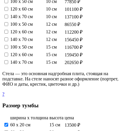
100 х 50 см
10 см
77850 ₽
120 х 60 см
10 см
101100 ₽
140 х 70 см
10 см
137100 ₽
100 х 50 см
12 см
86550 ₽
120 х 60 см
12 см
112200 ₽
140 х 70 см
12 см
156450 ₽
100 х 50 см
15 см
116700 ₽
120 х 60 см
15 см
159450 ₽
140 х 70 см
15 см
202650 ₽
Стела — это основная надгробная плита, стоящая на
подставке. На стеле наносят разное оформление (портрет,
ФИО и даты, крестик, цветочки и др.)
?
Размер тумбы
ширина х толщина
высота
цена
60 х 20 см
15 см
13500 ₽