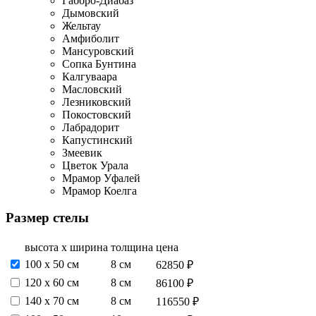
Габбро-Диабаз
Дымовский
Жельтау
Амфиболит
Мансуровский
Сопка Бунтина
Калгуваара
Масловский
Лезниковский
Покостовский
Лабрадорит
Капустинский
Змеевик
Цветок Урала
Мрамор Уфалей
Мрамор Коелга
Размер стелы
высота х ширина
толщина
цена
100 х 50 см
8 см
62850 ₽
120 х 60 см
8 см
86100 ₽
140 х 70 см
8 см
116550 ₽