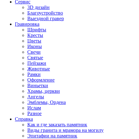
Сервис
3D дизайн
Благоустройство
Выездной гравер
Гравировка
Шрифты
Кресты
Цветы
Иконы
Свечи
Святые
Пейзажи
Животные
Рамки
Оформление
Виньетки
Храмы, церкви
Ангелы
Эмблемы, Ордена
Ислам
Разное
Справка
Как и где заказать памятник
Виды гранита и мрамора на могилу
Эпитафии на памятник