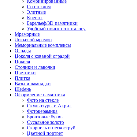
Комбинированные
Со стеклом
Элитные
Кресты
Барельеф/3D памятники
Удобный поиск по каталогу
Мраморные
Литьевой мрамор
Мемориальные комплексы
Ограды
Цоколя с кованой оградой
Цоколя
Столики и лавочки
Цветники
Плитка
Вазы и лампадки
Щебень
Оформление памятника
Фото на стекле
Скульптуры и Акрил
Фотокерамика
Бронзовые буквы
Сусальное золото
Скарпель и пескоструй
Цветной портрет