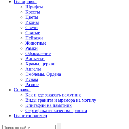
Гравировка
Шрифты
Кресты
Цветы
Иконы
Свечи
Святые
Пейзажи
Животные
Рамки
Оформление
Виньетки
Храмы, церкви
Ангелы
Эмблемы, Ордена
Ислам
Разное
Справка
Как и где заказать памятник
Виды гранита и мрамора на могилу
Эпитафии на памятник
Сертификаты качества гранита
Гранитополимер