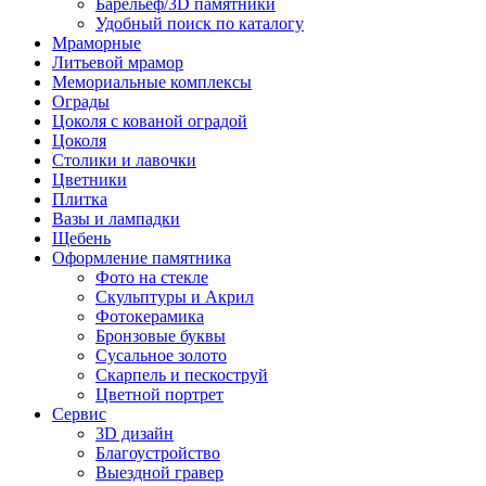
Барельеф/3D памятники
Удобный поиск по каталогу
Мраморные
Литьевой мрамор
Мемориальные комплексы
Ограды
Цоколя с кованой оградой
Цоколя
Столики и лавочки
Цветники
Плитка
Вазы и лампадки
Щебень
Оформление памятника
Фото на стекле
Скульптуры и Акрил
Фотокерамика
Бронзовые буквы
Сусальное золото
Скарпель и пескоструй
Цветной портрет
Сервис
3D дизайн
Благоустройство
Выездной гравер