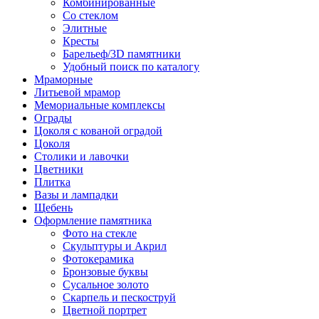
Комбинированные
Со стеклом
Элитные
Кресты
Барельеф/3D памятники
Удобный поиск по каталогу
Мраморные
Литьевой мрамор
Мемориальные комплексы
Ограды
Цоколя с кованой оградой
Цоколя
Столики и лавочки
Цветники
Плитка
Вазы и лампадки
Щебень
Оформление памятника
Фото на стекле
Скульптуры и Акрил
Фотокерамика
Бронзовые буквы
Сусальное золото
Скарпель и пескоструй
Цветной портрет