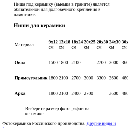
Ниша под керамику (выемка в граните) является
обязательной для долговечного крепления в
памятнике.
Ниши для керамики
9х12
13х18
18х24
20х25
20х30
24х30
30
Материал
см
см
см
см
см
см
см
Овал
1500
1800
2100
2700
3000
36
Прямоугольник
1800
2100
2700
3000
3300
3600
48
Арка
1800
2100
2400
2700
3600
48
Выберите размер фотографии на
керамике
Фотокерамика Российского производства.
Другие виды и