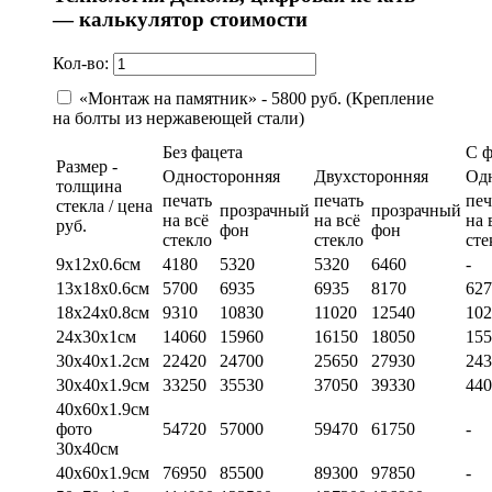
— калькулятор стоимости
Кол-во:
«Монтаж на памятник» - 5800 руб. (Крепление
на болты из нержавеющей стали)
Без фацета
С 
Размер -
Односторонняя
Двухсторонняя
Од
толщина
печать
печать
печ
стекла / цена
прозрачный
прозрачный
на всё
на всё
на 
руб.
фон
фон
стекло
стекло
сте
9х12х0.6см
4180
5320
5320
6460
-
13х18х0.6см
5700
6935
6935
8170
627
18х24х0.8см
9310
10830
11020
12540
102
24х30х1см
14060
15960
16150
18050
155
30х40х1.2см
22420
24700
25650
27930
243
30х40х1.9см
33250
35530
37050
39330
440
40х60х1.9см
фото
54720
57000
59470
61750
-
30х40см
40х60х1.9см
76950
85500
89300
97850
-