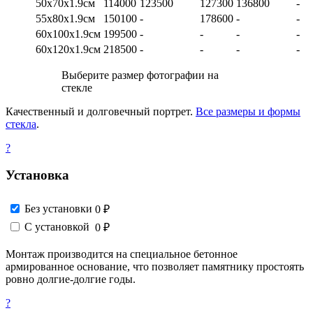
50х70х1.9см
114000
123500
127300
136800
-
55х80х1.9см
150100
-
178600
-
-
60х100х1.9см
199500
-
-
-
-
60х120х1.9см
218500
-
-
-
-
Выберите размер фотографии на
стекле
Качественный и долговечный портрет.
Все размеры и формы
стекла
.
?
Установка
Без установки
0 ₽
С установкой
0 ₽
Монтаж производится на специальное бетонное
армированное основание, что позволяет памятнику простоять
ровно долгие-долгие годы.
?