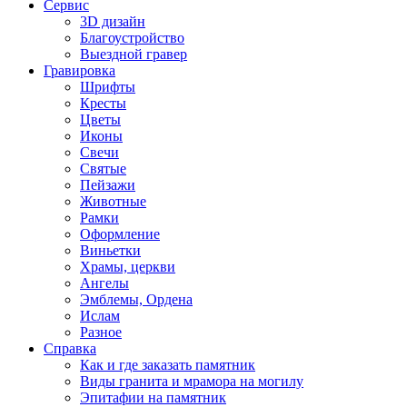
Сервис
3D дизайн
Благоустройство
Выездной гравер
Гравировка
Шрифты
Кресты
Цветы
Иконы
Свечи
Святые
Пейзажи
Животные
Рамки
Оформление
Виньетки
Храмы, церкви
Ангелы
Эмблемы, Ордена
Ислам
Разное
Справка
Как и где заказать памятник
Виды гранита и мрамора на могилу
Эпитафии на памятник