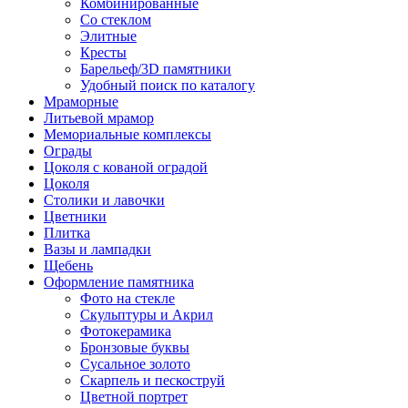
Комбинированные
Со стеклом
Элитные
Кресты
Барельеф/3D памятники
Удобный поиск по каталогу
Мраморные
Литьевой мрамор
Мемориальные комплексы
Ограды
Цоколя с кованой оградой
Цоколя
Столики и лавочки
Цветники
Плитка
Вазы и лампадки
Щебень
Оформление памятника
Фото на стекле
Скульптуры и Акрил
Фотокерамика
Бронзовые буквы
Сусальное золото
Скарпель и пескоструй
Цветной портрет