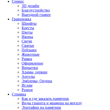
Сервис
3D дизайн
Благоустройство
Выездной гравер
Гравировка
Шрифты
Кресты
Цветы
Иконы
Свечи
Святые
Пейзажи
Животные
Рамки
Оформление
Виньетки
Храмы, церкви
Ангелы
Эмблемы, Ордена
Ислам
Разное
Справка
Как и где заказать памятник
Виды гранита и мрамора на могилу
Эпитафии на памятник