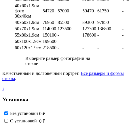
40х60х1.9см
фото
54720
57000
59470
61750
-
30х40см
40х60х1.9см
76950
85500
89300
97850
-
50х70х1.9см
114000
123500
127300
136800
-
55х80х1.9см
150100
-
178600
-
-
60х100х1.9см
199500
-
-
-
-
60х120х1.9см
218500
-
-
-
-
Выберите размер фотографии на
стекле
Качественный и долговечный портрет.
Все размеры и формы
стекла
.
?
Установка
Без установки
0 ₽
С установкой
0 ₽