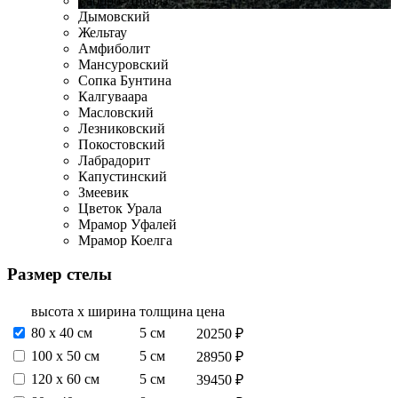
Габбро-Диабаз
Дымовский
Жельтау
Амфиболит
Мансуровский
Сопка Бунтина
Калгуваара
Масловский
Лезниковский
Покостовский
Лабрадорит
Капустинский
Змеевик
Цветок Урала
Мрамор Уфалей
Мрамор Коелга
Размер стелы
высота х ширина
толщина
цена
80 х 40 см
5 см
20250 ₽
100 х 50 см
5 см
28950 ₽
120 х 60 см
5 см
39450 ₽