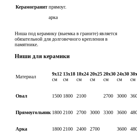
Керамогранит
прямоуг.
арка
Ниша под керамику (выемка в граните) является
обязательной для долговечного крепления в
памятнике.
Ниши для керамики
9х12
13х18
18х24
20х25
20х30
24х30
30
Материал
см
см
см
см
см
см
см
Овал
1500
1800
2100
2700
3000
36
Прямоугольник
1800
2100
2700
3000
3300
3600
48
Арка
1800
2100
2400
2700
3600
48