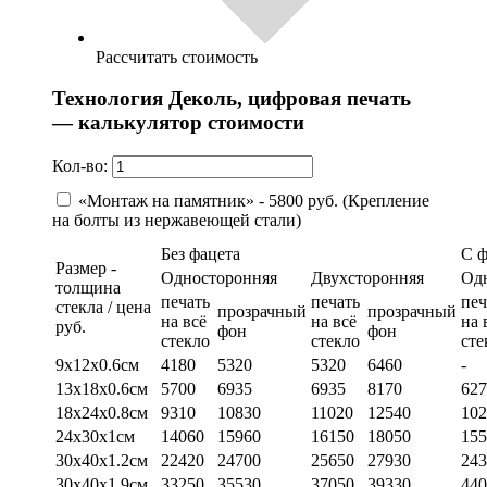
Рассчитать стоимость
Технология Деколь, цифровая печать
— калькулятор стоимости
Кол-во:
«Монтаж на памятник» - 5800 руб. (Крепление
на болты из нержавеющей стали)
Без фацета
С 
Размер -
Односторонняя
Двухсторонняя
Од
толщина
печать
печать
печ
стекла / цена
прозрачный
прозрачный
на всё
на всё
на 
руб.
фон
фон
стекло
стекло
сте
9х12х0.6см
4180
5320
5320
6460
-
13х18х0.6см
5700
6935
6935
8170
627
18х24х0.8см
9310
10830
11020
12540
102
24х30х1см
14060
15960
16150
18050
155
30х40х1.2см
22420
24700
25650
27930
243
30х40х1.9см
33250
35530
37050
39330
440