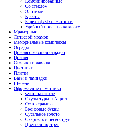
Комбинированные
Со стеклом
Элитные
Кресты
Барельеф/3D памятники
Удобный поиск по каталогу
Мраморные
Литьевой мрамор
Мемориальные комплексы
Ограды
Цоколя с кованой оградой
Цоколя
Столики и лавочки
Цветники
Плитка
Вазы и лампадки
Щебень
Оформление памятника
Фото на стекле
Скульптуры и Акрил
Фотокерамика
Бронзовые буквы
Сусальное золото
Скарпель и пескоструй
Цветной портрет