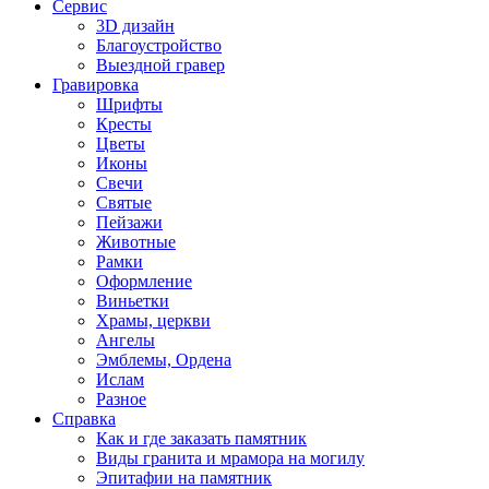
Сервис
3D дизайн
Благоустройство
Выездной гравер
Гравировка
Шрифты
Кресты
Цветы
Иконы
Свечи
Святые
Пейзажи
Животные
Рамки
Оформление
Виньетки
Храмы, церкви
Ангелы
Эмблемы, Ордена
Ислам
Разное
Справка
Как и где заказать памятник
Виды гранита и мрамора на могилу
Эпитафии на памятник