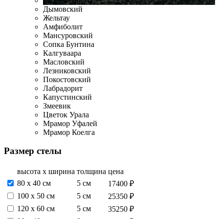
Габбро-Диабаз
Дымовский
Жельтау
Амфиболит
Мансуровский
Сопка Бунтина
Калгуваара
Масловский
Лезниковский
Покостовский
Лабрадорит
Капустинский
Змеевик
Цветок Урала
Мрамор Уфалей
Мрамор Коелга
Размер стелы
высота х ширина
толщина
цена
80 х 40 см
5 см
17400 ₽
100 х 50 см
5 см
25350 ₽
120 х 60 см
5 см
35250 ₽