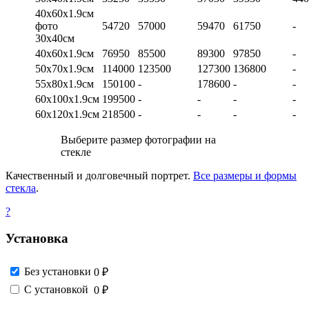
40х60х1.9см
фото
54720
57000
59470
61750
-
30х40см
40х60х1.9см
76950
85500
89300
97850
-
50х70х1.9см
114000
123500
127300
136800
-
55х80х1.9см
150100
-
178600
-
-
60х100х1.9см
199500
-
-
-
-
60х120х1.9см
218500
-
-
-
-
Выберите размер фотографии на
стекле
Качественный и долговечный портрет.
Все размеры и формы
стекла
.
?
Установка
Без установки
0 ₽
С установкой
0 ₽