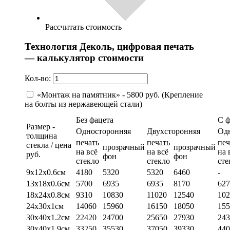
Рассчитать стоимость
Технология Деколь, цифровая печать
— калькулятор стоимости
Кол-во:
«Монтаж на памятник» - 5800 руб. (Крепление
на болты из нержавеющей стали)
Без фацета
С 
Размер -
Односторонняя
Двухсторонняя
Од
толщина
печать
печать
печ
стекла / цена
прозрачный
прозрачный
на всё
на всё
на 
руб.
фон
фон
стекло
стекло
сте
9х12х0.6см
4180
5320
5320
6460
-
13х18х0.6см
5700
6935
6935
8170
627
18х24х0.8см
9310
10830
11020
12540
102
24х30х1см
14060
15960
16150
18050
155
30х40х1.2см
22420
24700
25650
27930
243
30х40х1.9см
33250
35530
37050
39330
440