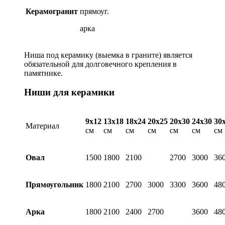
Керамогранит
прямоуг.
арка
Ниша под керамику (выемка в граните) является
обязательной для долговечного крепления в
памятнике.
Ниши для керамики
9х12
13х18
18х24
20х25
20х30
24х30
30
Материал
см
см
см
см
см
см
см
Овал
1500
1800
2100
2700
3000
36
Прямоугольник
1800
2100
2700
3000
3300
3600
48
Арка
1800
2100
2400
2700
3600
48