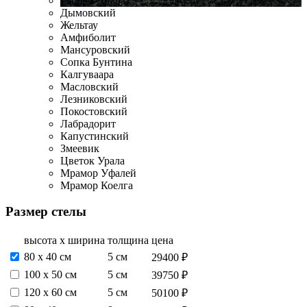
Габбро-Диабаз
Дымовский
Жельтау
Амфиболит
Мансуровский
Сопка Бунтина
Калгуваара
Масловский
Лезниковский
Покостовский
Лабрадорит
Капустинский
Змеевик
Цветок Урала
Мрамор Уфалей
Мрамор Коелга
Размер стелы
высота х ширина
толщина
цена
80 х 40 см
5 см
29400 ₽
100 х 50 см
5 см
39750 ₽
120 х 60 см
5 см
50100 ₽