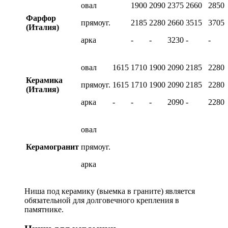
овал
1900
2090
2375
2660
2850
Фарфор
прямоуг.
2185
2280
2660
3515
3705
(Италия)
арка
-
-
3230
-
-
овал
1615
1710
1900
2090
2185
2280
Керамика
прямоуг.
1615
1710
1900
2090
2185
2280
(Италия)
арка
-
-
-
2090
-
2280
овал
Керамогранит
прямоуг.
арка
Ниша под керамику (выемка в граните) является
обязательной для долговечного крепления в
памятнике.