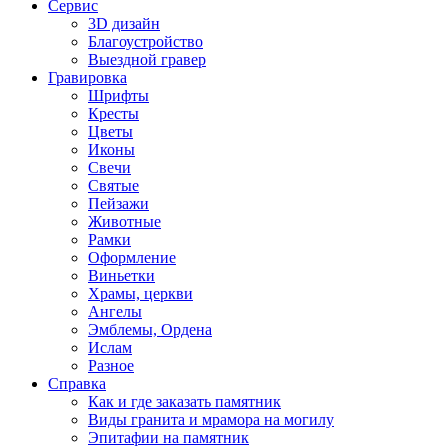
Сервис
3D дизайн
Благоустройство
Выездной гравер
Гравировка
Шрифты
Кресты
Цветы
Иконы
Свечи
Святые
Пейзажи
Животные
Рамки
Оформление
Виньетки
Храмы, церкви
Ангелы
Эмблемы, Ордена
Ислам
Разное
Справка
Как и где заказать памятник
Виды гранита и мрамора на могилу
Эпитафии на памятник