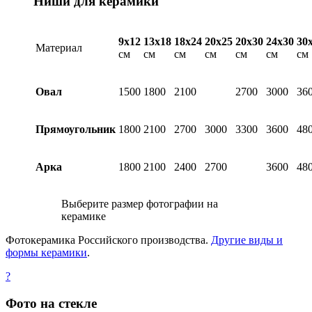
Ниши для керамики
9х12
13х18
18х24
20х25
20х30
24х30
30
Материал
см
см
см
см
см
см
см
Овал
1500
1800
2100
2700
3000
36
Прямоугольник
1800
2100
2700
3000
3300
3600
48
Арка
1800
2100
2400
2700
3600
48
Выберите размер фотографии на
керамике
Фотокерамика Российского производства.
Другие виды и
формы керамики
.
?
Фото на стекле