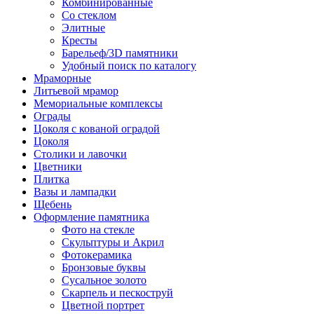
Комбинированные
Со стеклом
Элитные
Кресты
Барельеф/3D памятники
Удобный поиск по каталогу
Мраморные
Литьевой мрамор
Мемориальные комплексы
Ограды
Цоколя с кованой оградой
Цоколя
Столики и лавочки
Цветники
Плитка
Вазы и лампадки
Щебень
Оформление памятника
Фото на стекле
Скульптуры и Акрил
Фотокерамика
Бронзовые буквы
Сусальное золото
Скарпель и пескоструй
Цветной портрет