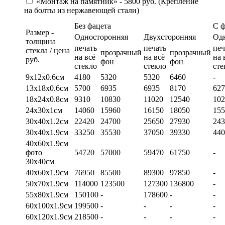
«Монтаж на памятник» - 5800 руб. (Крепление
на болты из нержавеющей стали)
Без фацета
С 
Размер -
Односторонняя
Двухсторонняя
Од
толщина
печать
печать
печ
стекла / цена
прозрачный
прозрачный
на всё
на всё
на 
руб.
фон
фон
стекло
стекло
сте
9х12х0.6см
4180
5320
5320
6460
-
13х18х0.6см
5700
6935
6935
8170
627
18х24х0.8см
9310
10830
11020
12540
102
24х30х1см
14060
15960
16150
18050
155
30х40х1.2см
22420
24700
25650
27930
243
30х40х1.9см
33250
35530
37050
39330
440
40х60х1.9см
фото
54720
57000
59470
61750
-
30х40см
40х60х1.9см
76950
85500
89300
97850
-
50х70х1.9см
114000
123500
127300
136800
-
55х80х1.9см
150100
-
178600
-
-
60х100х1.9см
199500
-
-
-
-
60х120х1.9см
218500
-
-
-
-