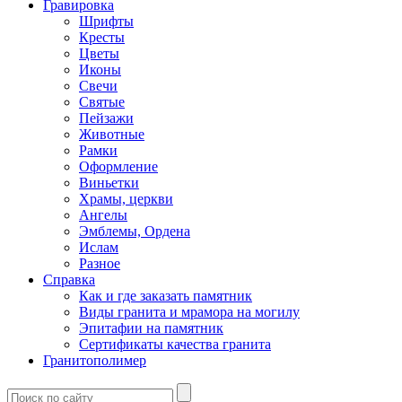
Гравировка
Шрифты
Кресты
Цветы
Иконы
Свечи
Святые
Пейзажи
Животные
Рамки
Оформление
Виньетки
Храмы, церкви
Ангелы
Эмблемы, Ордена
Ислам
Разное
Справка
Как и где заказать памятник
Виды гранита и мрамора на могилу
Эпитафии на памятник
Сертификаты качества гранита
Гранитополимер