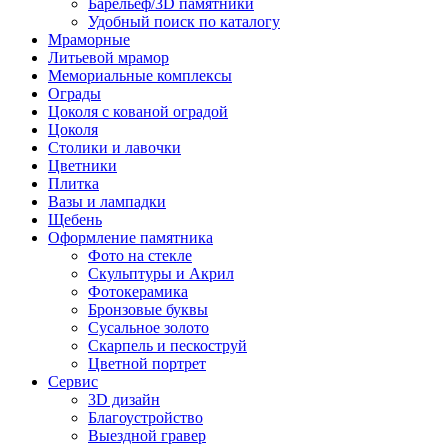
Барельеф/3D памятники
Удобный поиск по каталогу
Мраморные
Литьевой мрамор
Мемориальные комплексы
Ограды
Цоколя с кованой оградой
Цоколя
Столики и лавочки
Цветники
Плитка
Вазы и лампадки
Щебень
Оформление памятника
Фото на стекле
Скульптуры и Акрил
Фотокерамика
Бронзовые буквы
Сусальное золото
Скарпель и пескоструй
Цветной портрет
Сервис
3D дизайн
Благоустройство
Выездной гравер