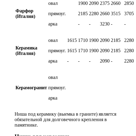
овал
1900
2090
2375
2660
2850
Фарфор
прямоуг.
2185
2280
2660
3515
3705
(Италия)
арка
-
-
3230
-
-
овал
1615
1710
1900
2090
2185
2280
Керамика
прямоуг.
1615
1710
1900
2090
2185
2280
(Италия)
арка
-
-
-
2090
-
2280
овал
Керамогранит
прямоуг.
арка
Ниша под керамику (выемка в граните) является
обязательной для долговечного крепления в
памятнике.