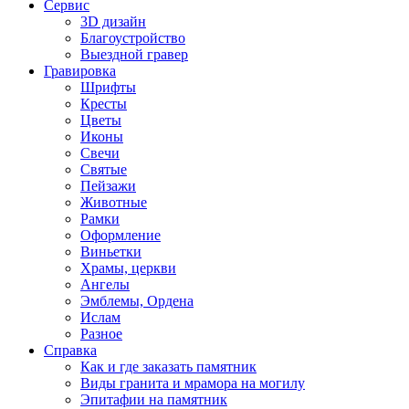
Сервис
3D дизайн
Благоустройство
Выездной гравер
Гравировка
Шрифты
Кресты
Цветы
Иконы
Свечи
Святые
Пейзажи
Животные
Рамки
Оформление
Виньетки
Храмы, церкви
Ангелы
Эмблемы, Ордена
Ислам
Разное
Справка
Как и где заказать памятник
Виды гранита и мрамора на могилу
Эпитафии на памятник