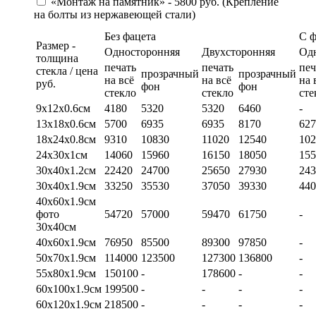
«Монтаж на памятник» - 5800 руб. (Крепление
на болты из нержавеющей стали)
Без фацета
С 
Размер -
Односторонняя
Двухсторонняя
Од
толщина
печать
печать
печ
стекла / цена
прозрачный
прозрачный
на всё
на всё
на 
руб.
фон
фон
стекло
стекло
сте
9х12х0.6см
4180
5320
5320
6460
-
13х18х0.6см
5700
6935
6935
8170
627
18х24х0.8см
9310
10830
11020
12540
102
24х30х1см
14060
15960
16150
18050
155
30х40х1.2см
22420
24700
25650
27930
243
30х40х1.9см
33250
35530
37050
39330
440
40х60х1.9см
фото
54720
57000
59470
61750
-
30х40см
40х60х1.9см
76950
85500
89300
97850
-
50х70х1.9см
114000
123500
127300
136800
-
55х80х1.9см
150100
-
178600
-
-
60х100х1.9см
199500
-
-
-
-
60х120х1.9см
218500
-
-
-
-