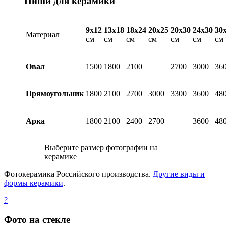
Ниши для керамики
9х12
13х18
18х24
20х25
20х30
24х30
30
Материал
см
см
см
см
см
см
см
Овал
1500
1800
2100
2700
3000
36
Прямоугольник
1800
2100
2700
3000
3300
3600
48
Арка
1800
2100
2400
2700
3600
48
Выберите размер фотографии на
керамике
Фотокерамика Российского производства.
Другие виды и
формы керамики
.
?
Фото на стекле