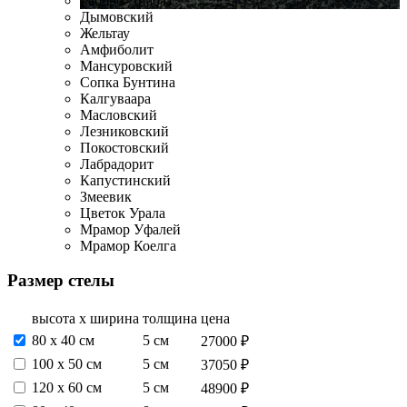
Габбро-Диабаз
Дымовский
Жельтау
Амфиболит
Мансуровский
Сопка Бунтина
Калгуваара
Масловский
Лезниковский
Покостовский
Лабрадорит
Капустинский
Змеевик
Цветок Урала
Мрамор Уфалей
Мрамор Коелга
Размер стелы
высота х ширина
толщина
цена
80 х 40 см
5 см
27000 ₽
100 х 50 см
5 см
37050 ₽
120 х 60 см
5 см
48900 ₽