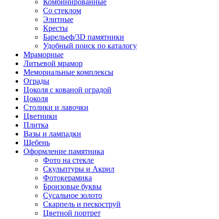
Комбинированные
Со стеклом
Элитные
Кресты
Барельеф/3D памятники
Удобный поиск по каталогу
Мраморные
Литьевой мрамор
Мемориальные комплексы
Ограды
Цоколя с кованой оградой
Цоколя
Столики и лавочки
Цветники
Плитка
Вазы и лампадки
Щебень
Оформление памятника
Фото на стекле
Скульптуры и Акрил
Фотокерамика
Бронзовые буквы
Сусальное золото
Скарпель и пескоструй
Цветной портрет