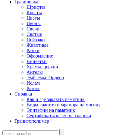
Гравировка
Шрифты
Кресты
Цветы
Иконы
Свечи
Святые
Пейзажи
Животные
Рамки
Оформление
Виньетки
Храмы, церкви
Ангелы
Эмблемы, Ордена
Ислам
Разное
Справка
Как и где заказать памятник
Виды гранита и мрамора на могилу
Эпитафии на памятник
Сертификаты качества гранита
Гранитополимер