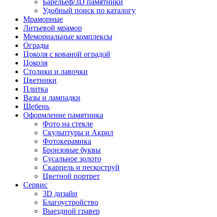
Барельеф/3D памятники
Удобный поиск по каталогу
Мраморные
Литьевой мрамор
Мемориальные комплексы
Ограды
Цоколя с кованой оградой
Цоколя
Столики и лавочки
Цветники
Плитка
Вазы и лампадки
Щебень
Оформление памятника
Фото на стекле
Скульптуры и Акрил
Фотокерамика
Бронзовые буквы
Сусальное золото
Скарпель и пескоструй
Цветной портрет
Сервис
3D дизайн
Благоустройство
Выездной гравер