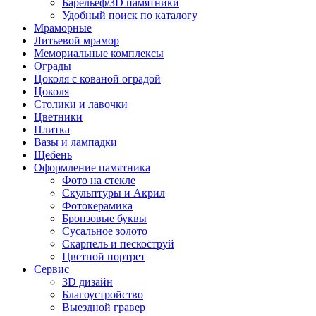
Барельеф/3D памятники
Удобный поиск по каталогу
Мраморные
Литьевой мрамор
Мемориальные комплексы
Ограды
Цоколя с кованой оградой
Цоколя
Столики и лавочки
Цветники
Плитка
Вазы и лампадки
Щебень
Оформление памятника
Фото на стекле
Скульптуры и Акрил
Фотокерамика
Бронзовые буквы
Сусальное золото
Скарпель и пескоструй
Цветной портрет
Сервис
3D дизайн
Благоустройство
Выездной гравер