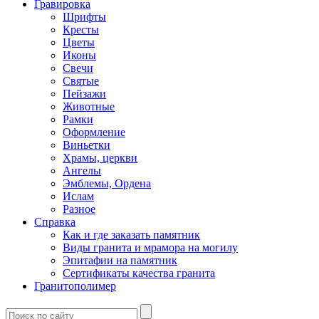
Гравировка
Шрифты
Кресты
Цветы
Иконы
Свечи
Святые
Пейзажи
Животные
Рамки
Оформление
Виньетки
Храмы, церкви
Ангелы
Эмблемы, Ордена
Ислам
Разное
Справка
Как и где заказать памятник
Виды гранита и мрамора на могилу
Эпитафии на памятник
Сертификаты качества гранита
Гранитополимер