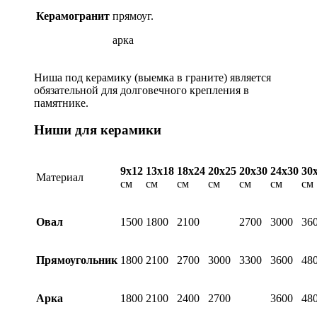
Керамогранит
прямоуг.
арка
Ниша под керамику (выемка в граните) является
обязательной для долговечного крепления в
памятнике.
Ниши для керамики
9х12
13х18
18х24
20х25
20х30
24х30
30
Материал
см
см
см
см
см
см
см
Овал
1500
1800
2100
2700
3000
36
Прямоугольник
1800
2100
2700
3000
3300
3600
48
Арка
1800
2100
2400
2700
3600
48