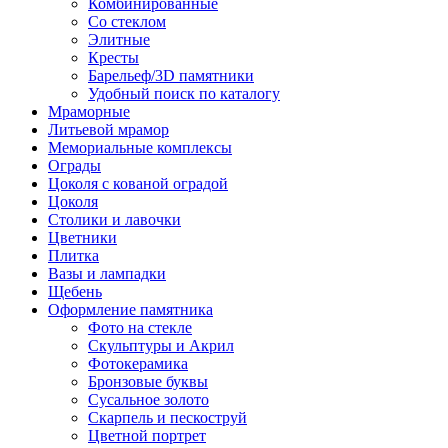
Комбинированные
Со стеклом
Элитные
Кресты
Барельеф/3D памятники
Удобный поиск по каталогу
Мраморные
Литьевой мрамор
Мемориальные комплексы
Ограды
Цоколя с кованой оградой
Цоколя
Столики и лавочки
Цветники
Плитка
Вазы и лампадки
Щебень
Оформление памятника
Фото на стекле
Скульптуры и Акрил
Фотокерамика
Бронзовые буквы
Сусальное золото
Скарпель и пескоструй
Цветной портрет