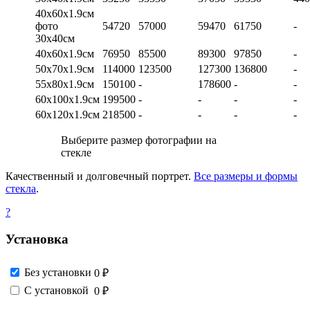
40х60х1.9см
фото
54720
57000
59470
61750
-
30х40см
40х60х1.9см
76950
85500
89300
97850
-
50х70х1.9см
114000
123500
127300
136800
-
55х80х1.9см
150100
-
178600
-
-
60х100х1.9см
199500
-
-
-
-
60х120х1.9см
218500
-
-
-
-
Выберите размер фотографии на
стекле
Качественный и долговечный портрет.
Все размеры и формы
стекла
.
?
Установка
Без установки
0 ₽
С установкой
0 ₽