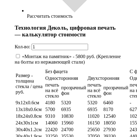
Рассчитать стоимость
Технология Деколь, цифровая печать
— калькулятор стоимости
Кол-во:
«Монтаж на памятник» - 5800 руб. (Крепление
на болты из нержавеющей стали)
Без фацета
С 
Размер -
Односторонняя
Двухсторонняя
Од
толщина
печать
печать
печ
стекла / цена
прозрачный
прозрачный
на всё
на всё
на 
руб.
фон
фон
стекло
стекло
сте
9х12х0.6см
4180
5320
5320
6460
-
13х18х0.6см
5700
6935
6935
8170
627
18х24х0.8см
9310
10830
11020
12540
102
24х30х1см
14060
15960
16150
18050
155
30х40х1.2см
22420
24700
25650
27930
243
30х40х1.9см
33250
35530
37050
39330
440