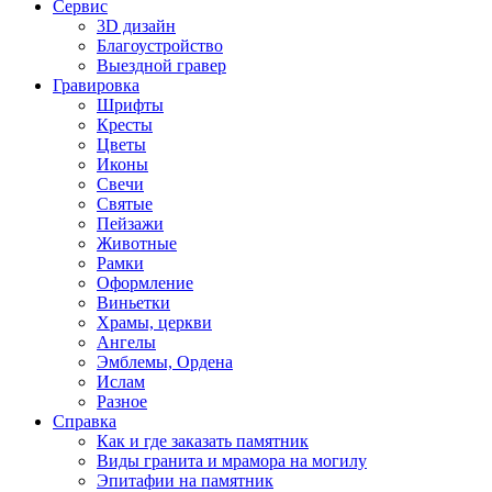
Сервис
3D дизайн
Благоустройство
Выездной гравер
Гравировка
Шрифты
Кресты
Цветы
Иконы
Свечи
Святые
Пейзажи
Животные
Рамки
Оформление
Виньетки
Храмы, церкви
Ангелы
Эмблемы, Ордена
Ислам
Разное
Справка
Как и где заказать памятник
Виды гранита и мрамора на могилу
Эпитафии на памятник