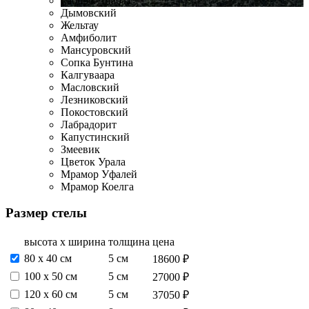
Габбро-Диабаз
Дымовский
Жельтау
Амфиболит
Мансуровский
Сопка Бунтина
Калгуваара
Масловский
Лезниковский
Покостовский
Лабрадорит
Капустинский
Змеевик
Цветок Урала
Мрамор Уфалей
Мрамор Коелга
Размер стелы
высота х ширина
толщина
цена
80 х 40 см
5 см
18600 ₽
100 х 50 см
5 см
27000 ₽
120 х 60 см
5 см
37050 ₽