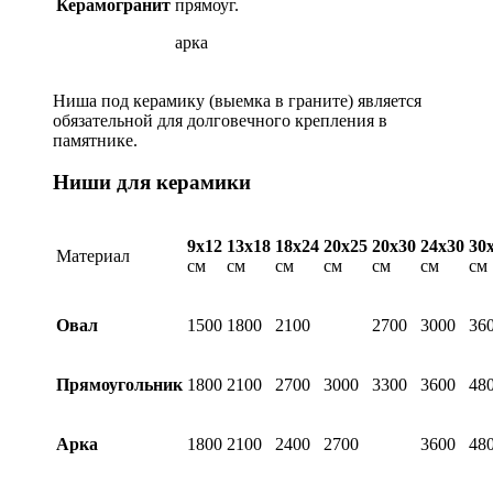
Керамогранит
прямоуг.
арка
Ниша под керамику (выемка в граните) является
обязательной для долговечного крепления в
памятнике.
Ниши для керамики
9х12
13х18
18х24
20х25
20х30
24х30
30
Материал
см
см
см
см
см
см
см
Овал
1500
1800
2100
2700
3000
36
Прямоугольник
1800
2100
2700
3000
3300
3600
48
Арка
1800
2100
2400
2700
3600
48