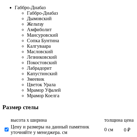
Габбро-Диабаз
Габбро-Диабаз
Дымовский
Жельтау
Амфиболит
Мансуровский
Сопка Бунтина
Калгуваара
Масловский
Лезниковский
Покостовский
Лабрадорит
Капустинский
Змеевик
Цветок Урала
Мрамор Уфалей
Мрамор Коелга
Размер стелы
высота х ширина
толщина
цена
Цену и размеры на данный памятник
0 см
0 ₽
уточняйте у менеджера. см