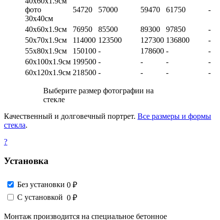
40х60х1.9см
фото
54720
57000
59470
61750
-
30х40см
40х60х1.9см
76950
85500
89300
97850
-
50х70х1.9см
114000
123500
127300
136800
-
55х80х1.9см
150100
-
178600
-
-
60х100х1.9см
199500
-
-
-
-
60х120х1.9см
218500
-
-
-
-
Выберите размер фотографии на
стекле
Качественный и долговечный портрет.
Все размеры и формы
стекла
.
?
Установка
Без установки
0 ₽
С установкой
0 ₽
Монтаж производится на специальное бетонное