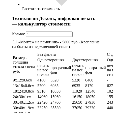
Рассчитать стоимость
Технология Деколь, цифровая печать
— калькулятор стоимости
Кол-во:
«Монтаж на памятник» - 5800 руб. (Крепление
на болты из нержавеющей стали)
Без фацета
С 
Размер -
Односторонняя
Двухсторонняя
Од
толщина
печать
печать
печ
стекла / цена
прозрачный
прозрачный
на всё
на всё
на 
руб.
фон
фон
стекло
стекло
сте
9х12х0.6см
4180
5320
5320
6460
-
13х18х0.6см
5700
6935
6935
8170
627
18х24х0.8см
9310
10830
11020
12540
102
24х30х1см
14060
15960
16150
18050
155
30х40х1.2см
22420
24700
25650
27930
243
30х40х1.9см
33250
35530
37050
39330
440