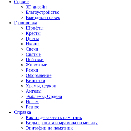
Сервис
3D дизайн
Благоустройство
Выездной гравер
Гравировка
Шрифты
Кресты
Цветы
Иконы
Свечи
Святые
Пейзажи
Животные
Рамки
Оформление
Виньетки
Храмы, церкви
Ангелы
Эмблемы, Ордена
Ислам
Разное
Справка
Как и где заказать памятник
Виды гранита и мрамора на могилу
Эпитафии на памятник