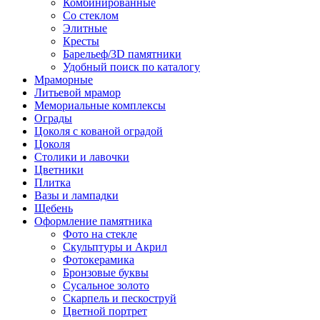
Комбинированные
Со стеклом
Элитные
Кресты
Барельеф/3D памятники
Удобный поиск по каталогу
Мраморные
Литьевой мрамор
Мемориальные комплексы
Ограды
Цоколя с кованой оградой
Цоколя
Столики и лавочки
Цветники
Плитка
Вазы и лампадки
Щебень
Оформление памятника
Фото на стекле
Скульптуры и Акрил
Фотокерамика
Бронзовые буквы
Сусальное золото
Скарпель и пескоструй
Цветной портрет