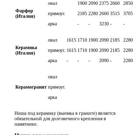
овал
1900
2090
2375
2660
2850
Фарфор
прямоуг.
2185
2280
2660
3515
3705
(Италия)
арка
-
-
3230
-
-
овал
1615
1710
1900
2090
2185
2280
Керамика
прямоуг.
1615
1710
1900
2090
2185
2280
(Италия)
арка
-
-
-
2090
-
2280
овал
Керамогранит
прямоуг.
арка
Ниша под керамику (выемка в граните) является
обязательной для долговечного крепления в
памятнике.