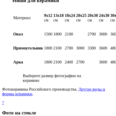
Ниши для керамики
9х12
13х18
18х24
20х25
20х30
24х30
30
Материал
см
см
см
см
см
см
см
Овал
1500
1800
2100
2700
3000
36
Прямоугольник
1800
2100
2700
3000
3300
3600
48
Арка
1800
2100
2400
2700
3600
48
Выберите размер фотографии на
керамике
Фотокерамика Российского производства.
Другие виды и
формы керамики
.
?
Фото на стекле