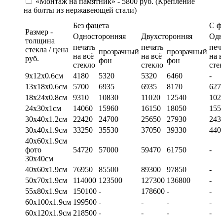
«Монтаж на памятник» - 5800 руб. (Крепление
на болты из нержавеющей стали)
Без фацета
С 
Размер -
Односторонняя
Двухсторонняя
Од
толщина
печать
печать
печ
стекла / цена
прозрачный
прозрачный
на всё
на всё
на 
руб.
фон
фон
стекло
стекло
сте
9х12х0.6см
4180
5320
5320
6460
-
13х18х0.6см
5700
6935
6935
8170
627
18х24х0.8см
9310
10830
11020
12540
102
24х30х1см
14060
15960
16150
18050
155
30х40х1.2см
22420
24700
25650
27930
243
30х40х1.9см
33250
35530
37050
39330
440
40х60х1.9см
фото
54720
57000
59470
61750
-
30х40см
40х60х1.9см
76950
85500
89300
97850
-
50х70х1.9см
114000
123500
127300
136800
-
55х80х1.9см
150100
-
178600
-
-
60х100х1.9см
199500
-
-
-
-
60х120х1.9см
218500
-
-
-
-