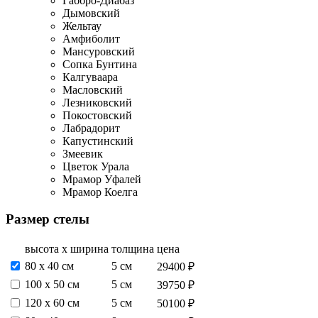
Габбро-Диабаз
Дымовский
Жельтау
Амфиболит
Мансуровский
Сопка Бунтина
Калгуваара
Масловский
Лезниковский
Покостовский
Лабрадорит
Капустинский
Змеевик
Цветок Урала
Мрамор Уфалей
Мрамор Коелга
Размер стелы
высота х ширина
толщина
цена
80 х 40 см
5 см
29400 ₽
100 х 50 см
5 см
39750 ₽
120 х 60 см
5 см
50100 ₽