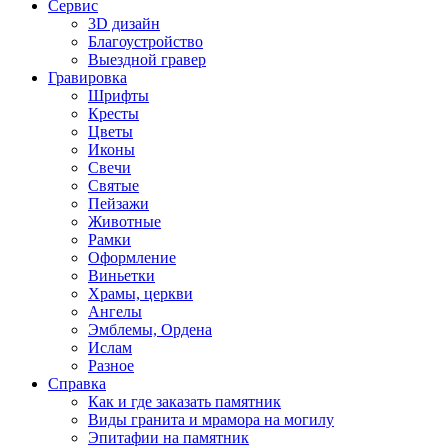
Сервис
3D дизайн
Благоустройство
Выездной гравер
Гравировка
Шрифты
Кресты
Цветы
Иконы
Свечи
Святые
Пейзажи
Животные
Рамки
Оформление
Виньетки
Храмы, церкви
Ангелы
Эмблемы, Ордена
Ислам
Разное
Справка
Как и где заказать памятник
Виды гранита и мрамора на могилу
Эпитафии на памятник