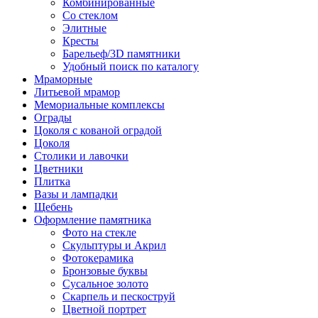
Комбинированные
Со стеклом
Элитные
Кресты
Барельеф/3D памятники
Удобный поиск по каталогу
Мраморные
Литьевой мрамор
Мемориальные комплексы
Ограды
Цоколя с кованой оградой
Цоколя
Столики и лавочки
Цветники
Плитка
Вазы и лампадки
Щебень
Оформление памятника
Фото на стекле
Скульптуры и Акрил
Фотокерамика
Бронзовые буквы
Сусальное золото
Скарпель и пескоструй
Цветной портрет