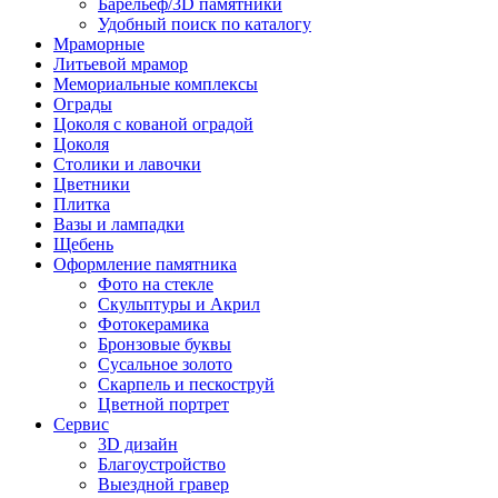
Барельеф/3D памятники
Удобный поиск по каталогу
Мраморные
Литьевой мрамор
Мемориальные комплексы
Ограды
Цоколя с кованой оградой
Цоколя
Столики и лавочки
Цветники
Плитка
Вазы и лампадки
Щебень
Оформление памятника
Фото на стекле
Скульптуры и Акрил
Фотокерамика
Бронзовые буквы
Сусальное золото
Скарпель и пескоструй
Цветной портрет
Сервис
3D дизайн
Благоустройство
Выездной гравер