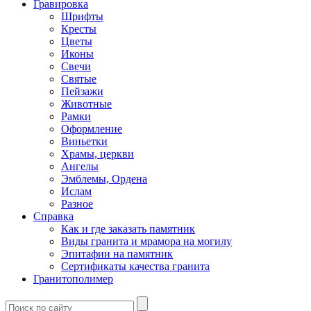
Гравировка
Шрифты
Кресты
Цветы
Иконы
Свечи
Святые
Пейзажи
Животные
Рамки
Оформление
Виньетки
Храмы, церкви
Ангелы
Эмблемы, Ордена
Ислам
Разное
Справка
Как и где заказать памятник
Виды гранита и мрамора на могилу
Эпитафии на памятник
Сертификаты качества гранита
Гранитополимер