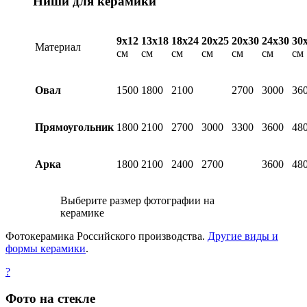
Ниши для керамики
9х12
13х18
18х24
20х25
20х30
24х30
30
Материал
см
см
см
см
см
см
см
Овал
1500
1800
2100
2700
3000
36
Прямоугольник
1800
2100
2700
3000
3300
3600
48
Арка
1800
2100
2400
2700
3600
48
Выберите размер фотографии на
керамике
Фотокерамика Российского производства.
Другие виды и
формы керамики
.
?
Фото на стекле