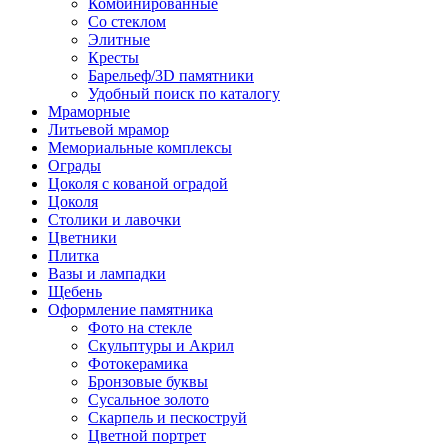
Комбинированные
Со стеклом
Элитные
Кресты
Барельеф/3D памятники
Удобный поиск по каталогу
Мраморные
Литьевой мрамор
Мемориальные комплексы
Ограды
Цоколя с кованой оградой
Цоколя
Столики и лавочки
Цветники
Плитка
Вазы и лампадки
Щебень
Оформление памятника
Фото на стекле
Скульптуры и Акрил
Фотокерамика
Бронзовые буквы
Сусальное золото
Скарпель и пескоструй
Цветной портрет