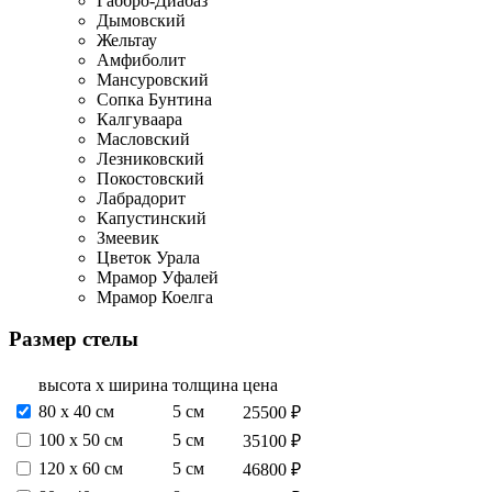
Габбро-Диабаз
Дымовский
Жельтау
Амфиболит
Мансуровский
Сопка Бунтина
Калгуваара
Масловский
Лезниковский
Покостовский
Лабрадорит
Капустинский
Змеевик
Цветок Урала
Мрамор Уфалей
Мрамор Коелга
Размер стелы
высота х ширина
толщина
цена
80 х 40 см
5 см
25500 ₽
100 х 50 см
5 см
35100 ₽
120 х 60 см
5 см
46800 ₽