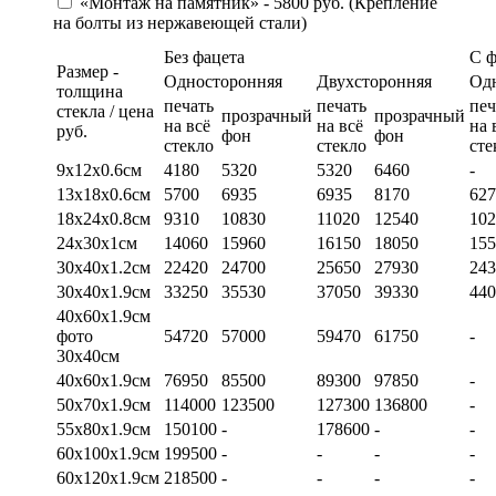
«Монтаж на памятник» - 5800 руб. (Крепление
на болты из нержавеющей стали)
Без фацета
С 
Размер -
Односторонняя
Двухсторонняя
Од
толщина
печать
печать
печ
стекла / цена
прозрачный
прозрачный
на всё
на всё
на 
руб.
фон
фон
стекло
стекло
сте
9х12х0.6см
4180
5320
5320
6460
-
13х18х0.6см
5700
6935
6935
8170
627
18х24х0.8см
9310
10830
11020
12540
102
24х30х1см
14060
15960
16150
18050
155
30х40х1.2см
22420
24700
25650
27930
243
30х40х1.9см
33250
35530
37050
39330
440
40х60х1.9см
фото
54720
57000
59470
61750
-
30х40см
40х60х1.9см
76950
85500
89300
97850
-
50х70х1.9см
114000
123500
127300
136800
-
55х80х1.9см
150100
-
178600
-
-
60х100х1.9см
199500
-
-
-
-
60х120х1.9см
218500
-
-
-
-