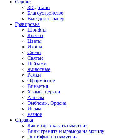
Сервис
3D дизайн
Благоустройство
Выездной гравер
Гравировка
Шрифты
Кресты
Цветы
Иконы
Свечи
Святые
Пейзажи
Животные
Рамки
Оформление
Виньетки
Храмы, церкви
Ангелы
Эмблемы, Ордена
Ислам
Разное
Справка
Как и где заказать памятник
Виды гранита и мрамора на могилу
Эпитафии на памятник