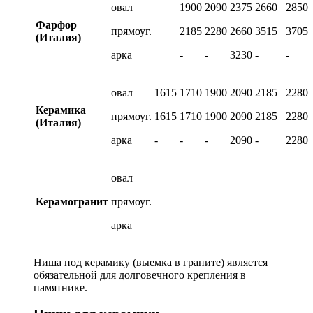
овал
1900
2090
2375
2660
2850
Фарфор
прямоуг.
2185
2280
2660
3515
3705
(Италия)
арка
-
-
3230
-
-
овал
1615
1710
1900
2090
2185
2280
Керамика
прямоуг.
1615
1710
1900
2090
2185
2280
(Италия)
арка
-
-
-
2090
-
2280
овал
Керамогранит
прямоуг.
арка
Ниша под керамику (выемка в граните) является
обязательной для долговечного крепления в
памятнике.