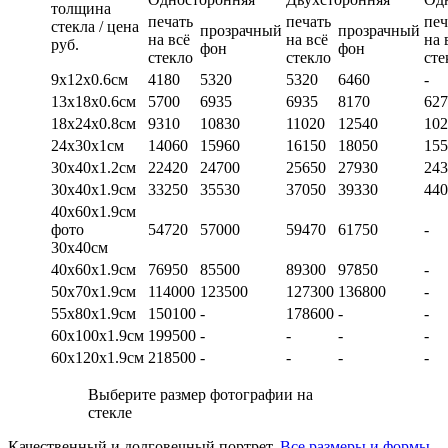
толщина
печать
печать
печ
стекла / цена
прозрачный
прозрачный
на всё
на всё
на 
руб.
фон
фон
стекло
стекло
сте
9х12х0.6см
4180
5320
5320
6460
-
13х18х0.6см
5700
6935
6935
8170
627
18х24х0.8см
9310
10830
11020
12540
102
24х30х1см
14060
15960
16150
18050
155
30х40х1.2см
22420
24700
25650
27930
243
30х40х1.9см
33250
35530
37050
39330
440
40х60х1.9см
фото
54720
57000
59470
61750
-
30х40см
40х60х1.9см
76950
85500
89300
97850
-
50х70х1.9см
114000
123500
127300
136800
-
55х80х1.9см
150100
-
178600
-
-
60х100х1.9см
199500
-
-
-
-
60х120х1.9см
218500
-
-
-
-
Выберите размер фотографии на
стекле
Качественный и долговечный портрет.
Все размеры и формы