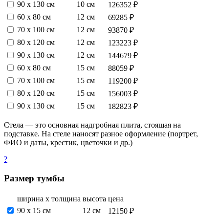
90 х 130 см
10 см
126352 ₽
60 х 80 см
12 см
69285 ₽
70 х 100 см
12 см
93870 ₽
80 х 120 см
12 см
123223 ₽
90 х 130 см
12 см
144679 ₽
60 х 80 см
15 см
88059 ₽
70 х 100 см
15 см
119200 ₽
80 х 120 см
15 см
156003 ₽
90 х 130 см
15 см
182823 ₽
Стела — это основная надгробная плита, стоящая на
подставке. На стеле наносят разное оформление (портрет,
ФИО и даты, крестик, цветочки и др.)
?
Размер тумбы
ширина х толщина
высота
цена
90 х 15 см
12 см
12150 ₽