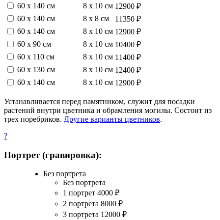
60 х 140 см
8 х 10 см
12900 ₽
60 х 140 см
8 х 8 см
11350 ₽
60 х 140 см
8 х 10 см
12900 ₽
60 х 90 см
8 х 10 см
10400 ₽
60 х 110 см
8 х 10 см
11400 ₽
60 х 130 см
8 х 10 см
12400 ₽
60 х 140 см
8 х 10 см
12900 ₽
Устанавливается перед памятником, служит для посадки
растений внутри цветника и обрамления могилы. Состоит из
трех поребриков.
Другие варианты цветников
.
?
Портрет (гравировка):
Без портрета
Без портрета
1 портрет
4000
₽
2 портрета
8000
₽
3 портрета
12000
₽