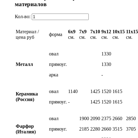
материалов
Кол-во:
Материал /
6х9
7х9
7х10
9х12
10х15
11х15
форма
цена руб
см.
см.
см.
см.
см.
см.
овал
1330
Металл
прямоуг.
1330
арка
-
овал
1140
1425
1520
1615
Керамика
(Россия)
прямоуг.
-
1425
1520
1615
овал
1900
2090
2375
2660
2850
Фарфор
прямоуг.
2185
2280
2660
3515
3705
(Италия)