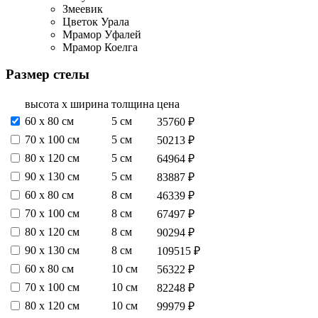
Змеевик
Цветок Урала
Мрамор Уфалей
Мрамор Коелга
Размер стелы
высота х ширина
толщина
цена
60 х 80 см
5 см
35760 ₽
70 х 100 см
5 см
50213 ₽
80 х 120 см
5 см
64964 ₽
90 х 130 см
5 см
83887 ₽
60 х 80 см
8 см
46339 ₽
70 х 100 см
8 см
67497 ₽
80 х 120 см
8 см
90294 ₽
90 х 130 см
8 см
109515 ₽
60 х 80 см
10 см
56322 ₽
70 х 100 см
10 см
82248 ₽
80 х 120 см
10 см
99979 ₽