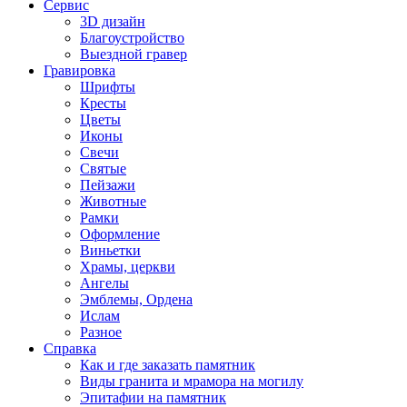
Сервис
3D дизайн
Благоустройство
Выездной гравер
Гравировка
Шрифты
Кресты
Цветы
Иконы
Свечи
Святые
Пейзажи
Животные
Рамки
Оформление
Виньетки
Храмы, церкви
Ангелы
Эмблемы, Ордена
Ислам
Разное
Справка
Как и где заказать памятник
Виды гранита и мрамора на могилу
Эпитафии на памятник