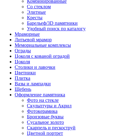
Комбинированные
Со стеклом
Элитные
Кресты
Барельеф/3D памятники
Удобный поиск по каталогу
Мраморные
Литьевой мрамор
Мемориальные комплексы
Ограды
Цоколя с кованой оградой
Цоколя
Столики и лавочки
Цветники
Плитка
Вазы и лампадки
Щебень
Оформление памятника
Фото на стекле
Скульптуры и Акрил
Фотокерамика
Бронзовые буквы
Сусальное золото
Скарпель и пескоструй
Цветной портрет