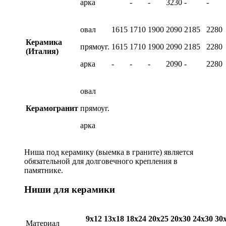
арка
-
-
3230
-
-
овал
1615
1710
1900
2090
2185
2280
Керамика
прямоуг.
1615
1710
1900
2090
2185
2280
(Италия)
арка
-
-
-
2090
-
2280
овал
Керамогранит
прямоуг.
арка
Ниша под керамику (выемка в граните) является
обязательной для долговечного крепления в
памятнике.
Ниши для керамики
9х12
13х18
18х24
20х25
20х30
24х30
30
Материал