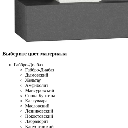
Выберите цвет материала
Габбро-Диабаз
Габбро-Диабаз
Дымовский
Жельтау
Амфиболит
Мансуровский
Сопка Бунтина
Калгуваара
Масловский
Лезниковский
Покостовский
Лабрадорит
Капустинский