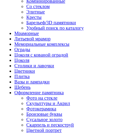
Комбинированные
Со стеклом
Элитные
Кресты
Барельеф/3D памятники
Удобный поиск по каталогу
Мраморные
Литьевой мрамор
Мемориальные комплексы
Ограды
Цоколя с кованой оградой
Цоколя
Столики и лавочки
Цветники
Плитка
Вазы и лампадки
Щебень
Оформление памятника
Фото на стекле
Скульптуры и Акрил
Фотокерамика
Бронзовые буквы
Сусальное золото
Скарпель и пескоструй
Цветной портрет