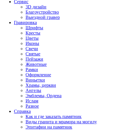
Сервис
3D дизайн
Благоустройство
Выездной гравер
Гравировка
Шрифты
Кресты
Цветы
Иконы
Свечи
Святые
Пейзажи
Животные
Рамки
Оформление
Виньетки
Храмы, церкви
Ангелы
Эмблемы, Ордена
Ислам
Разное
Справка
Как и где заказать памятник
Виды гранита и мрамора на могилу
Эпитафии на памятник