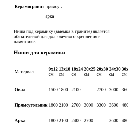
Керамогранит
прямоуг.
арка
Ниша под керамику (выемка в граните) является
обязательной для долговечного крепления в
памятнике.
Ниши для керамики
9х12
13х18
18х24
20х25
20х30
24х30
30
Материал
см
см
см
см
см
см
см
Овал
1500
1800
2100
2700
3000
36
Прямоугольник
1800
2100
2700
3000
3300
3600
48
Арка
1800
2100
2400
2700
3600
48