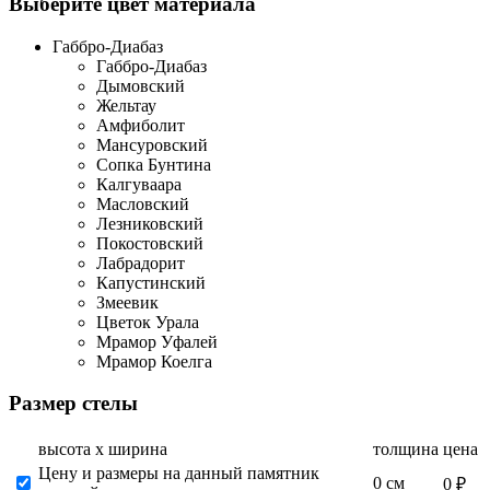
Выберите цвет материала
Габбро-Диабаз
Габбро-Диабаз
Дымовский
Жельтау
Амфиболит
Мансуровский
Сопка Бунтина
Калгуваара
Масловский
Лезниковский
Покостовский
Лабрадорит
Капустинский
Змеевик
Цветок Урала
Мрамор Уфалей
Мрамор Коелга
Размер стелы
высота х ширина
толщина
цена
Цену и размеры на данный памятник
0 см
0 ₽