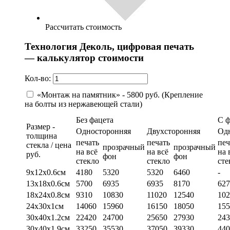
Рассчитать стоимость
Технология Деколь, цифровая печать
— калькулятор стоимости
Кол-во:
«Монтаж на памятник» - 5800 руб. (Крепление
на болты из нержавеющей стали)
Без фацета
С 
Размер -
Односторонняя
Двухсторонняя
Од
толщина
печать
печать
печ
стекла / цена
прозрачный
прозрачный
на всё
на всё
на 
руб.
фон
фон
стекло
стекло
сте
9х12х0.6см
4180
5320
5320
6460
-
13х18х0.6см
5700
6935
6935
8170
627
18х24х0.8см
9310
10830
11020
12540
102
24х30х1см
14060
15960
16150
18050
155
30х40х1.2см
22420
24700
25650
27930
243
30х40х1.9см
33250
35530
37050
39330
440