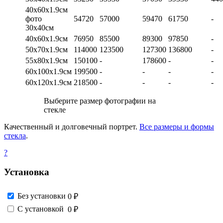
40х60х1.9см
фото
54720
57000
59470
61750
-
30х40см
40х60х1.9см
76950
85500
89300
97850
-
50х70х1.9см
114000
123500
127300
136800
-
55х80х1.9см
150100
-
178600
-
-
60х100х1.9см
199500
-
-
-
-
60х120х1.9см
218500
-
-
-
-
Выберите размер фотографии на
стекле
Качественный и долговечный портрет.
Все размеры и формы
стекла
.
?
Установка
Без установки
0 ₽
С установкой
0 ₽