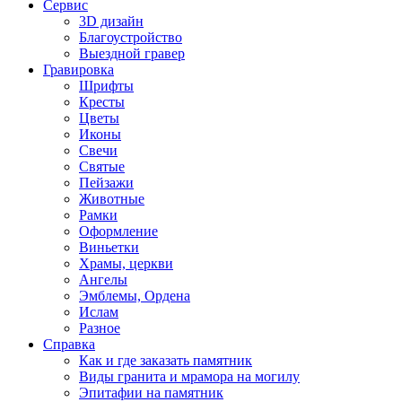
Сервис
3D дизайн
Благоустройство
Выездной гравер
Гравировка
Шрифты
Кресты
Цветы
Иконы
Свечи
Святые
Пейзажи
Животные
Рамки
Оформление
Виньетки
Храмы, церкви
Ангелы
Эмблемы, Ордена
Ислам
Разное
Справка
Как и где заказать памятник
Виды гранита и мрамора на могилу
Эпитафии на памятник