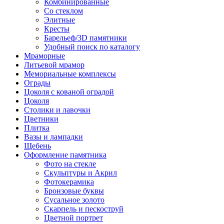
Комбинированные
Со стеклом
Элитные
Кресты
Барельеф/3D памятники
Удобный поиск по каталогу
Мраморные
Литьевой мрамор
Мемориальные комплексы
Ограды
Цоколя с кованой оградой
Цоколя
Столики и лавочки
Цветники
Плитка
Вазы и лампадки
Щебень
Оформление памятника
Фото на стекле
Скульптуры и Акрил
Фотокерамика
Бронзовые буквы
Сусальное золото
Скарпель и пескоструй
Цветной портрет