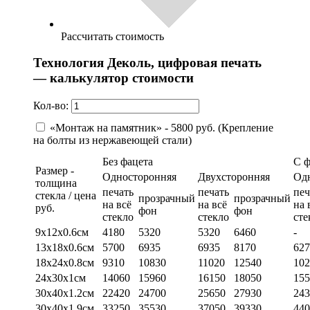
Рассчитать стоимость
Технология Деколь, цифровая печать
— калькулятор стоимости
Кол-во:
«Монтаж на памятник» - 5800 руб. (Крепление
на болты из нержавеющей стали)
Без фацета
С 
Размер -
Односторонняя
Двухсторонняя
Од
толщина
печать
печать
печ
стекла / цена
прозрачный
прозрачный
на всё
на всё
на 
руб.
фон
фон
стекло
стекло
сте
9х12х0.6см
4180
5320
5320
6460
-
13х18х0.6см
5700
6935
6935
8170
627
18х24х0.8см
9310
10830
11020
12540
102
24х30х1см
14060
15960
16150
18050
155
30х40х1.2см
22420
24700
25650
27930
243
30х40х1.9см
33250
35530
37050
39330
440