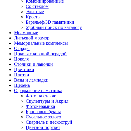
Комбинированные
Со стеклом
Элитные
Кресты
Барельеф/3D памятники
Удобный поиск по каталогу
Мраморные
Литьевой мрамор
Мемориальные комплексы
Ограды
Цоколя с кованой оградой
Цоколя
Столики и лавочки
Цветники
Плитка
Вазы и лампадки
Щебень
Оформление памятника
Фото на стекле
Скульптуры и Акрил
Фотокерамика
Бронзовые буквы
Сусальное золото
Скарпель и пескоструй
Цветной портрет