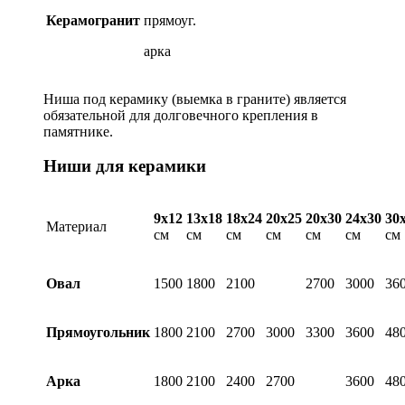
Керамогранит
прямоуг.
арка
Ниша под керамику (выемка в граните) является
обязательной для долговечного крепления в
памятнике.
Ниши для керамики
9х12
13х18
18х24
20х25
20х30
24х30
30
Материал
см
см
см
см
см
см
см
Овал
1500
1800
2100
2700
3000
36
Прямоугольник
1800
2100
2700
3000
3300
3600
48
Арка
1800
2100
2400
2700
3600
48