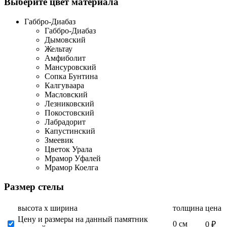
Выберите цвет материала
Габбро-Диабаз
Габбро-Диабаз
Дымовский
Жельтау
Амфиболит
Мансуровский
Сопка Бунтина
Калгуваара
Масловский
Лезниковский
Покостовский
Лабрадорит
Капустинский
Змеевик
Цветок Урала
Мрамор Уфалей
Мрамор Коелга
Размер стелы
высота х ширина
толщина
цена
Цену и размеры на данный памятник
0 см
0 ₽