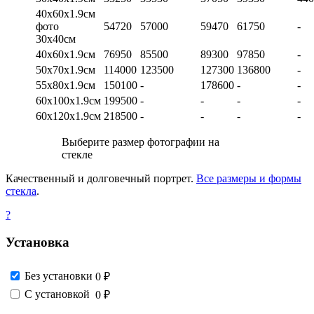
40х60х1.9см
фото
54720
57000
59470
61750
-
30х40см
40х60х1.9см
76950
85500
89300
97850
-
50х70х1.9см
114000
123500
127300
136800
-
55х80х1.9см
150100
-
178600
-
-
60х100х1.9см
199500
-
-
-
-
60х120х1.9см
218500
-
-
-
-
Выберите размер фотографии на
стекле
Качественный и долговечный портрет.
Все размеры и формы
стекла
.
?
Установка
Без установки
0 ₽
С установкой
0 ₽