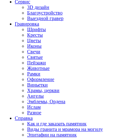
Сервис
3D дизайн
Благоустройство
Выездной гравер
Гравировка
Шрифты
Кресты
Цветы
Иконы
Свечи
Святые
Пейзажи
Животные
Рамки
Оформление
Виньетки
Храмы, церкви
Ангелы
Эмблемы, Ордена
Ислам
Разное
Справка
Как и где заказать памятник
Виды гранита и мрамора на могилу
Эпитафии на памятник