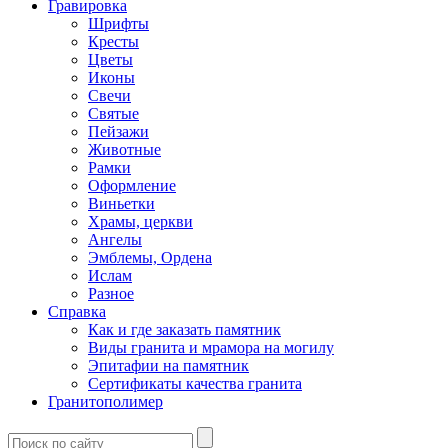
Гравировка
Шрифты
Кресты
Цветы
Иконы
Свечи
Святые
Пейзажи
Животные
Рамки
Оформление
Виньетки
Храмы, церкви
Ангелы
Эмблемы, Ордена
Ислам
Разное
Справка
Как и где заказать памятник
Виды гранита и мрамора на могилу
Эпитафии на памятник
Сертификаты качества гранита
Гранитополимер