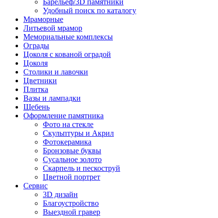
Барельеф/3D памятники
Удобный поиск по каталогу
Мраморные
Литьевой мрамор
Мемориальные комплексы
Ограды
Цоколя с кованой оградой
Цоколя
Столики и лавочки
Цветники
Плитка
Вазы и лампадки
Щебень
Оформление памятника
Фото на стекле
Скульптуры и Акрил
Фотокерамика
Бронзовые буквы
Сусальное золото
Скарпель и пескоструй
Цветной портрет
Сервис
3D дизайн
Благоустройство
Выездной гравер