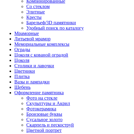
Комбинированные
Со стеклом
Элитные
Кресты
Барельеф/3D памятники
Удобный поиск по каталогу
Мраморные
Литьевой мрамор
Мемориальные комплексы
Ограды
Цоколя с кованой оградой
Цоколя
Столики и лавочки
Цветники
Плитка
Вазы и лампадки
Щебень
Оформление памятника
Фото на стекле
Скульптуры и Акрил
Фотокерамика
Бронзовые буквы
Сусальное золото
Скарпель и пескоструй
Цветной портрет