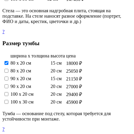
Стела — это основная надгробная плита, стоящая на
подставке. На стеле наносят разное оформление (портрет,
ФИО и даты, крестик, цветочки и др.)
?
Размер тумбы
ширина х толщина
высота
цена
80 х 20 см
15 см
18000 ₽
80 х 20 см
20 см
25050 ₽
90 х 20 см
15 см
21150 ₽
90 х 20 см
20 см
27000 ₽
100 х 20 см
20 см
29400 ₽
100 х 30 см
20 см
45900 ₽
Тумба — основание под стелу, которая требуется для
устойчивости при монтаже.
?