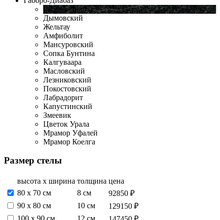
Габбро-Диабаз
Габбро-Диабаз
Дымовский
Жельтау
Амфиболит
Мансуровский
Сопка Бунтина
Калгуваара
Масловский
Лезниковский
Покостовский
Лабрадорит
Капустинский
Змеевик
Цветок Урала
Мрамор Уфалей
Мрамор Коелга
Размер стелы
высота х ширина
толщина
цена
80 х 70 см
8 см
92850 ₽
90 х 80 см
10 см
129150 ₽
100 х 90 см
12 см
147450 ₽