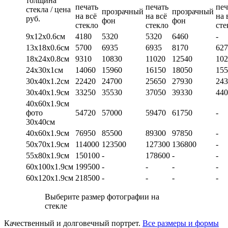
толщина
печать
печать
печ
стекла / цена
прозрачный
прозрачный
на всё
на всё
на 
руб.
фон
фон
стекло
стекло
сте
9х12х0.6см
4180
5320
5320
6460
-
13х18х0.6см
5700
6935
6935
8170
627
18х24х0.8см
9310
10830
11020
12540
102
24х30х1см
14060
15960
16150
18050
155
30х40х1.2см
22420
24700
25650
27930
243
30х40х1.9см
33250
35530
37050
39330
440
40х60х1.9см
фото
54720
57000
59470
61750
-
30х40см
40х60х1.9см
76950
85500
89300
97850
-
50х70х1.9см
114000
123500
127300
136800
-
55х80х1.9см
150100
-
178600
-
-
60х100х1.9см
199500
-
-
-
-
60х120х1.9см
218500
-
-
-
-
Выберите размер фотографии на
стекле
Качественный и долговечный портрет.
Все размеры и формы