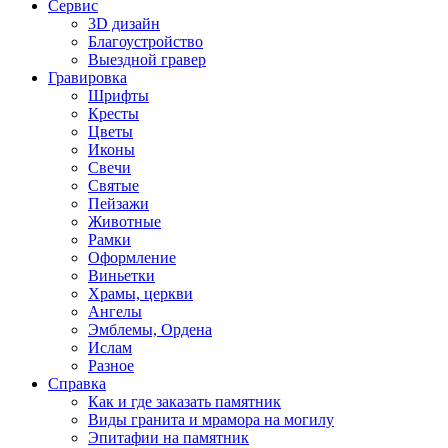
Сервис
3D дизайн
Благоустройство
Выездной гравер
Гравировка
Шрифты
Кресты
Цветы
Иконы
Свечи
Святые
Пейзажи
Животные
Рамки
Оформление
Виньетки
Храмы, церкви
Ангелы
Эмблемы, Ордена
Ислам
Разное
Справка
Как и где заказать памятник
Виды гранита и мрамора на могилу
Эпитафии на памятник