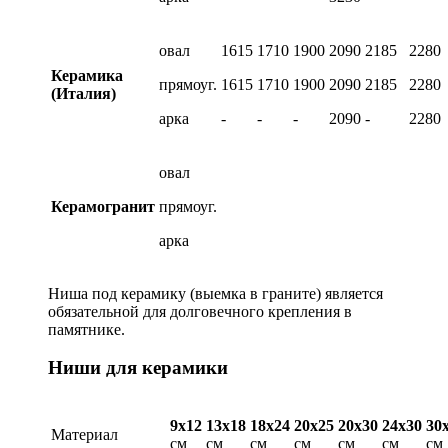
овал
1615
1710
1900
2090
2185
2280
Керамика
прямоуг.
1615
1710
1900
2090
2185
2280
(Италия)
арка
-
-
-
2090
-
2280
овал
Керамогранит
прямоуг.
арка
Ниша под керамику (выемка в граните) является
обязательной для долговечного крепления в
памятнике.
Ниши для керамики
9х12
13х18
18х24
20х25
20х30
24х30
30
Материал
см
см
см
см
см
см
см