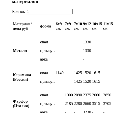
материалов
Кол-во:
Материал /
6х9
7х9
7х10
9х12
10х15
11х15
форма
цена руб
см.
см.
см.
см.
см.
см.
овал
1330
Металл
прямоуг.
1330
арка
-
овал
1140
1425
1520
1615
Керамика
(Россия)
прямоуг.
-
1425
1520
1615
овал
1900
2090
2375
2660
2850
Фарфор
прямоуг.
2185
2280
2660
3515
3705
(Италия)
арка
-
-
3230
-
-