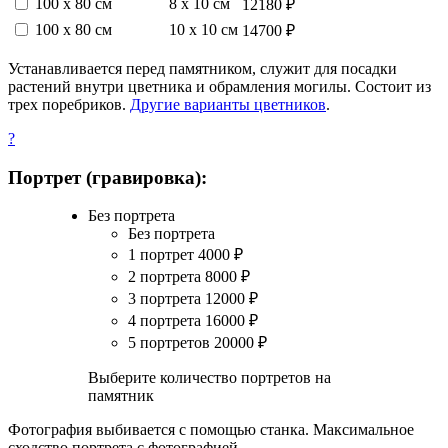
100 х 80 см
8 х 10 см
12180 ₽
100 х 80 см
10 х 10 см
14700 ₽
Устанавливается перед памятником, служит для посадки
растений внутри цветника и обрамления могилы. Состоит из
трех поребриков.
Другие варианты цветников
.
?
Портрет (гравировка):
Без портрета
Без портрета
1 портрет
4000
₽
2 портрета
8000
₽
3 портрета
12000
₽
4 портрета
16000
₽
5 портретов
20000
₽
Выберите количество портретов на
памятник
Фотография выбивается с помощью станка. Максимальное
сходство портрета с фотографией.