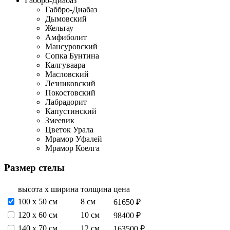
Габбро-Диабаз
Габбро-Диабаз
Дымовский
Жельтау
Амфиболит
Мансуровский
Сопка Бунтина
Калгуваара
Масловский
Лезниковский
Покостовский
Лабрадорит
Капустинский
Змеевик
Цветок Урала
Мрамор Уфалей
Мрамор Коелга
Размер стелы
высота х ширина
толщина
цена
100 x 50 см
8 см
61650 ₽
120 х 60 см
10 см
98400 ₽
140 х 70 см
12 см
163500 ₽