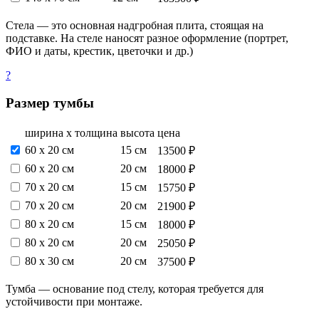
Стела — это основная надгробная плита, стоящая на
подставке. На стеле наносят разное оформление (портрет,
ФИО и даты, крестик, цветочки и др.)
?
Размер тумбы
ширина х толщина
высота
цена
60 х 20 см
15 см
13500 ₽
60 х 20 см
20 см
18000 ₽
70 х 20 см
15 см
15750 ₽
70 х 20 см
20 см
21900 ₽
80 х 20 см
15 см
18000 ₽
80 х 20 см
20 см
25050 ₽
80 х 30 см
20 см
37500 ₽
Тумба — основание под стелу, которая требуется для
устойчивости при монтаже.