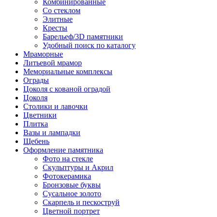
Комбинированные
Со стеклом
Элитные
Кресты
Барельеф/3D памятники
Удобный поиск по каталогу
Мраморные
Литьевой мрамор
Мемориальные комплексы
Ограды
Цоколя с кованой оградой
Цоколя
Столики и лавочки
Цветники
Плитка
Вазы и лампадки
Щебень
Оформление памятника
Фото на стекле
Скульптуры и Акрил
Фотокерамика
Бронзовые буквы
Сусальное золото
Скарпель и пескоструй
Цветной портрет