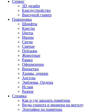
Сервис
3D дизайн
Благоустройство
Выездной гравер
Гравировка
Шрифты
Кресты
Цветы
Иконы
Свечи
Святые
Пейзажи
Животные
Рамки
Оформление
Виньетки
Храмы, церкви
Ангелы
Эмблемы, Ордена
Ислам
Разное
Справка
Как и где заказать памятник
Виды гранита и мрамора на могилу
Эпитафии на памятник