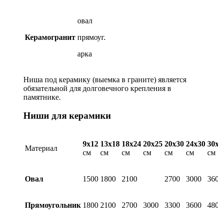
овал
Керамогранит
прямоуг.
арка
Ниша под керамику (выемка в граните) является
обязательной для долговечного крепления в
памятнике.
Ниши для керамики
9х12
13х18
18х24
20х25
20х30
24х30
30
Материал
см
см
см
см
см
см
см
Овал
1500
1800
2100
2700
3000
36
Прямоугольник
1800
2100
2700
3000
3300
3600
48