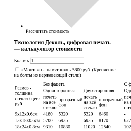
Рассчитать стоимость
Технология Деколь, цифровая печать
— калькулятор стоимости
Кол-во:
«Монтаж на памятник» - 5800 руб. (Крепление
на болты из нержавеющей стали)
Без фацета
С 
Размер -
Односторонняя
Двухсторонняя
Од
толщина
печать
печать
печ
стекла / цена
прозрачный
прозрачный
на всё
на всё
на 
руб.
фон
фон
стекло
стекло
сте
9х12х0.6см
4180
5320
5320
6460
-
13х18х0.6см
5700
6935
6935
8170
627
18х24х0.8см
9310
10830
11020
12540
102