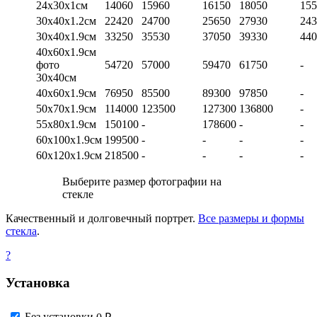
24х30х1см
14060
15960
16150
18050
155
30х40х1.2см
22420
24700
25650
27930
243
30х40х1.9см
33250
35530
37050
39330
440
40х60х1.9см
фото
54720
57000
59470
61750
-
30х40см
40х60х1.9см
76950
85500
89300
97850
-
50х70х1.9см
114000
123500
127300
136800
-
55х80х1.9см
150100
-
178600
-
-
60х100х1.9см
199500
-
-
-
-
60х120х1.9см
218500
-
-
-
-
Выберите размер фотографии на
стекле
Качественный и долговечный портрет.
Все размеры и формы
стекла
.
?
Установка
Без установки