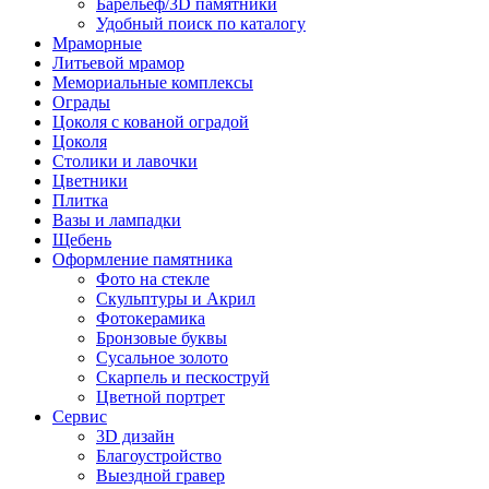
Барельеф/3D памятники
Удобный поиск по каталогу
Мраморные
Литьевой мрамор
Мемориальные комплексы
Ограды
Цоколя с кованой оградой
Цоколя
Столики и лавочки
Цветники
Плитка
Вазы и лампадки
Щебень
Оформление памятника
Фото на стекле
Скульптуры и Акрил
Фотокерамика
Бронзовые буквы
Сусальное золото
Скарпель и пескоструй
Цветной портрет
Сервис
3D дизайн
Благоустройство
Выездной гравер