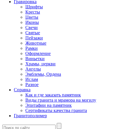
Гравировка
Шрифты
Кресты
Цветы
Иконы
Свечи
Святые
Пейзажи
Животные
Рамки
Оформление
Виньетки
Храмы, церкви
Ангелы
Эмблемы, Ордена
Ислам
Разное
Справка
Как и где заказать памятник
Виды гранита и мрамора на могилу
Эпитафии на памятник
Сертификаты качества гранита
Гранитополимер