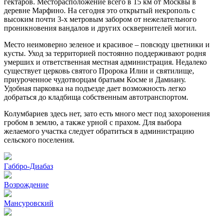
гектаров. Месторасположение всего в 15 км от Москвы в
деревне Марфино. На сегодня это открытый некрополь с
высоким почти 3-х метровым забором от нежелательного
проникновения вандалов и других осквернителей могил.
Место неимоверно зеленое и красивое – повсюду цветники и
кусты. Уход за территорией постоянно поддерживают родня
умерших и ответственная местная администрация. Недалеко
существует церковь святого Пророка Илии и святилище,
приуроченное чудотворцам братьям Косме и Дамиану.
Удобная парковка на подъезде дает возможность легко
добраться до кладбища собственным автотранспортом.
Колумбариев здесь нет, зато есть много мест под захоронения
гробом в землю, а также урной с прахом. Для выбора
желаемого участка следует обратиться в администрацию
сельского поселения.
Габбро-Диабаз
Возрождение
Мансуровский