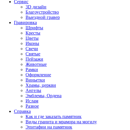
Сервис
3D дизайн
Благоустройство
Выездной гравер
Гравировка
Шрифты
Кресты
Цветы
Иконы
Свечи
Святые
Пейзажи
Животные
Рамки
Оформление
Виньетки
Храмы, церкви
Ангелы
Эмблемы, Ордена
Ислам
Разное
Справка
Как и где заказать памятник
Виды гранита и мрамора на могилу
Эпитафии на памятник