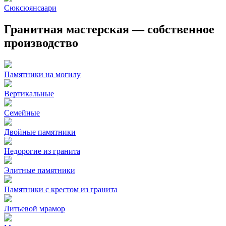
Сюксюянсаари
Гранитная мастерская — собственное
производство
Памятники на могилу
Вертикальные
Семейные
Двойные памятники
Недорогие из гранита
Элитные памятники
Памятники с крестом из гранита
Литьевой мрамор