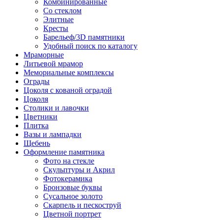
Комбинированные
Со стеклом
Элитные
Кресты
Барельеф/3D памятники
Удобный поиск по каталогу
Мраморные
Литьевой мрамор
Мемориальные комплексы
Ограды
Цоколя с кованой оградой
Цоколя
Столики и лавочки
Цветники
Плитка
Вазы и лампадки
Щебень
Оформление памятника
Фото на стекле
Скульптуры и Акрил
Фотокерамика
Бронзовые буквы
Сусальное золото
Скарпель и пескоструй
Цветной портрет