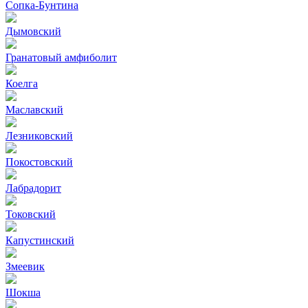
Сопка-Бунтина
Дымовский
Гранатовый амфиболит
Коелга
Маславский
Лезниковский
Покостовский
Лабрадорит
Токовский
Капустинский
Змеевик
Шокша