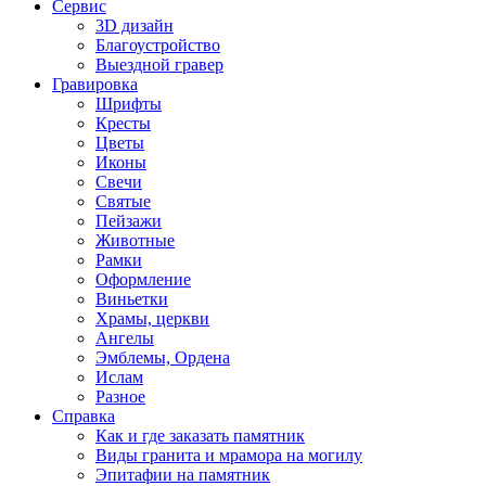
Сервис
3D дизайн
Благоустройство
Выездной гравер
Гравировка
Шрифты
Кресты
Цветы
Иконы
Свечи
Святые
Пейзажи
Животные
Рамки
Оформление
Виньетки
Храмы, церкви
Ангелы
Эмблемы, Ордена
Ислам
Разное
Справка
Как и где заказать памятник
Виды гранита и мрамора на могилу
Эпитафии на памятник