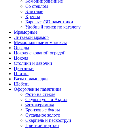
Комбинированные
Со стеклом
Элитные
Кресты
Барельеф/3D памятники
Удобный поиск по каталогу
Мраморные
Литьевой мрамор
Мемориальные комплексы
Ограды
Цоколя с кованой оградой
Цоколя
Столики и лавочки
Цветники
Плитка
Вазы и лампадки
Щебень
Оформление памятника
Фото на стекле
Скульптуры и Акрил
Фотокерамика
Бронзовые буквы
Сусальное золото
Скарпель и пескоструй
Цветной портрет