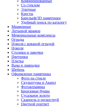
Комбинированные
Со стеклом
Элитные
Кресты
Барельеф/3D памятники
Удобный поиск по каталогу
Мраморные
Литьевой мрамор
Мемориальные комплексы
Ограды
Цоколя с кованой оградой
Цоколя
Столики и лавочки
Цветники
Плитка
Вазы и лампадки
Щебень
Оформление памятника
Фото на стекле
Скульптуры и Акрил
Фотокерамика
Бронзовые буквы
Сусальное золото
Скарпель и пескоструй
Цветной портрет