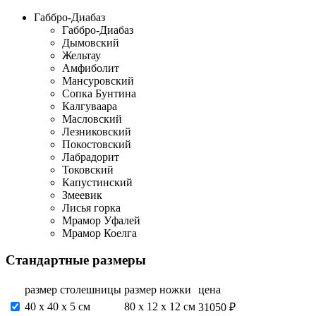
Габбро-Диабаз
Габбро-Диабаз
Дымовский
Жельтау
Амфиболит
Мансуровский
Сопка Бунтина
Калгуваара
Масловский
Лезниковский
Покостовский
Лабрадорит
Токовский
Капустинский
Змеевик
Лисья горка
Мрамор Уфалей
Мрамор Коелга
Стандартные размеры
размер столешницы
размер ножки
цена
40 х 40 х 5 см
80 х 12 х 12 см
31050 ₽