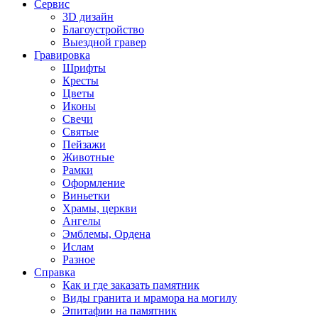
Сервис
3D дизайн
Благоустройство
Выездной гравер
Гравировка
Шрифты
Кресты
Цветы
Иконы
Свечи
Святые
Пейзажи
Животные
Рамки
Оформление
Виньетки
Храмы, церкви
Ангелы
Эмблемы, Ордена
Ислам
Разное
Справка
Как и где заказать памятник
Виды гранита и мрамора на могилу
Эпитафии на памятник