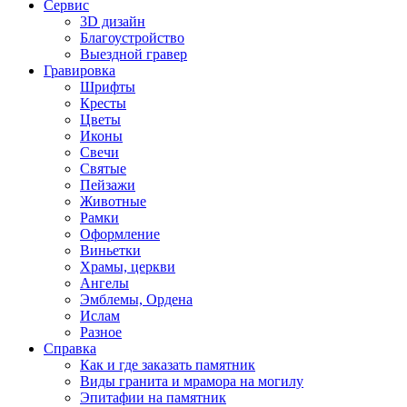
Сервис
3D дизайн
Благоустройство
Выездной гравер
Гравировка
Шрифты
Кресты
Цветы
Иконы
Свечи
Святые
Пейзажи
Животные
Рамки
Оформление
Виньетки
Храмы, церкви
Ангелы
Эмблемы, Ордена
Ислам
Разное
Справка
Как и где заказать памятник
Виды гранита и мрамора на могилу
Эпитафии на памятник