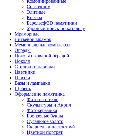
Комбинированные
Со стеклом
Элитные
Кресты
Барельеф/3D памятники
Удобный поиск по каталогу
Мраморные
Литьевой мрамор
Мемориальные комплексы
Ограды
Цоколя с кованой оградой
Цоколя
Столики и лавочки
Цветники
Плитка
Вазы и лампадки
Щебень
Оформление памятника
Фото на стекле
Скульптуры и Акрил
Фотокерамика
Бронзовые буквы
Сусальное золото
Скарпель и пескоструй
Цветной портрет