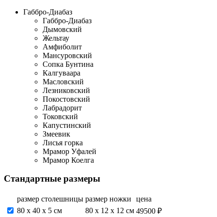
Габбро-Диабаз
Габбро-Диабаз
Дымовский
Жельтау
Амфиболит
Мансуровский
Сопка Бунтина
Калгуваара
Масловский
Лезниковский
Покостовский
Лабрадорит
Токовский
Капустинский
Змеевик
Лисья горка
Мрамор Уфалей
Мрамор Коелга
Стандартные размеры
размер столешницы
размер ножки
цена
80 х 40 х 5 см
80 х 12 х 12 см
49500 ₽