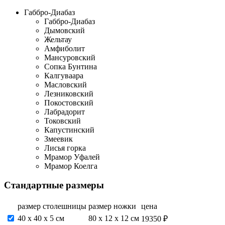
Габбро-Диабаз
Габбро-Диабаз
Дымовский
Жельтау
Амфиболит
Мансуровский
Сопка Бунтина
Калгуваара
Масловский
Лезниковский
Покостовский
Лабрадорит
Токовский
Капустинский
Змеевик
Лисья горка
Мрамор Уфалей
Мрамор Коелга
Стандартные размеры
размер столешницы
размер ножки
цена
40 х 40 х 5 см
80 х 12 х 12 см
19350 ₽