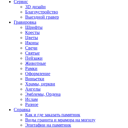
Сервис
3D дизайн
Благоустройство
Выездной гравер
Гравировка
Шрифты
Кресты
Цветы
Иконы
Свечи
Святые
Пейзажи
Животные
Рамки
Оформление
Виньетки
Храмы, церкви
Ангелы
Эмблемы, Ордена
Ислам
Разное
Справка
Как и где заказать памятник
Виды гранита и мрамора на могилу
Эпитафии на памятник