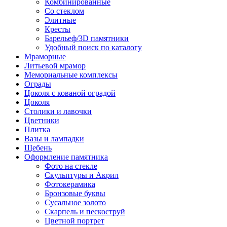
Комбинированные
Со стеклом
Элитные
Кресты
Барельеф/3D памятники
Удобный поиск по каталогу
Мраморные
Литьевой мрамор
Мемориальные комплексы
Ограды
Цоколя с кованой оградой
Цоколя
Столики и лавочки
Цветники
Плитка
Вазы и лампадки
Щебень
Оформление памятника
Фото на стекле
Скульптуры и Акрил
Фотокерамика
Бронзовые буквы
Сусальное золото
Скарпель и пескоструй
Цветной портрет