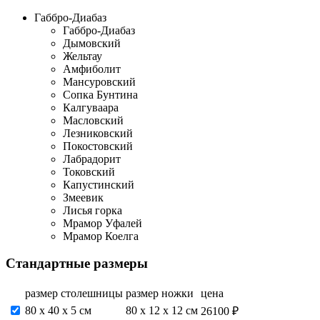
Габбро-Диабаз
Габбро-Диабаз
Дымовский
Жельтау
Амфиболит
Мансуровский
Сопка Бунтина
Калгуваара
Масловский
Лезниковский
Покостовский
Лабрадорит
Токовский
Капустинский
Змеевик
Лисья горка
Мрамор Уфалей
Мрамор Коелга
Стандартные размеры
размер столешницы
размер ножки
цена
80 х 40 х 5 см
80 х 12 х 12 см
26100 ₽