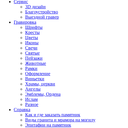
Сервис
3D дизайн
Благоустройство
Выездной гравер
Гравировка
Шрифты
Кресты
Цветы
Иконы
Свечи
Святые
Пейзажи
Животные
Рамки
Оформление
Виньетки
Храмы, церкви
Ангелы
Эмблемы, Ордена
Ислам
Разное
Справка
Как и где заказать памятник
Виды гранита и мрамора на могилу
Эпитафии на памятник