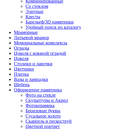
Комбинированные
Со стеклом
Элитные
Кресты
Барельеф/3D памятники
Удобный поиск по каталогу
Мраморные
Литьевой мрамор
Мемориальные комплексы
Ограды
Цоколя с кованой оградой
Цоколя
Столики и лавочки
Цветники
Плитка
Вазы и лампадки
Щебень
Оформление памятника
Фото на стекле
Скульптуры и Акрил
Фотокерамика
Бронзовые буквы
Сусальное золото
Скарпель и пескоструй
Цветной портрет