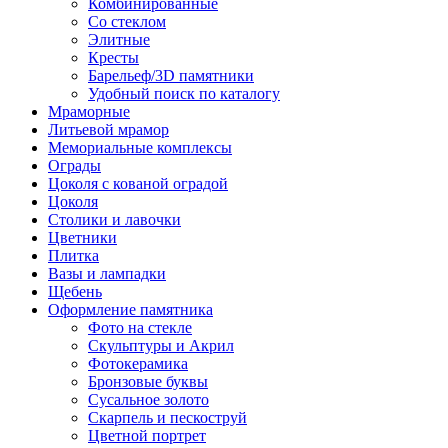
Комбинированные
Со стеклом
Элитные
Кресты
Барельеф/3D памятники
Удобный поиск по каталогу
Мраморные
Литьевой мрамор
Мемориальные комплексы
Ограды
Цоколя с кованой оградой
Цоколя
Столики и лавочки
Цветники
Плитка
Вазы и лампадки
Щебень
Оформление памятника
Фото на стекле
Скульптуры и Акрил
Фотокерамика
Бронзовые буквы
Сусальное золото
Скарпель и пескоструй
Цветной портрет