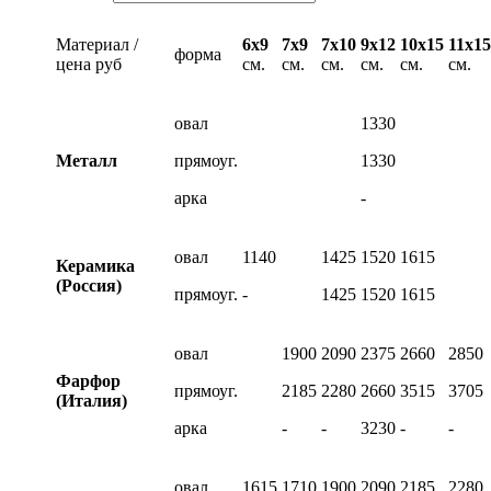
Материал /
6х9
7х9
7х10
9х12
10х15
11х15
форма
цена руб
см.
см.
см.
см.
см.
см.
овал
1330
Металл
прямоуг.
1330
арка
-
овал
1140
1425
1520
1615
Керамика
(Россия)
прямоуг.
-
1425
1520
1615
овал
1900
2090
2375
2660
2850
Фарфор
прямоуг.
2185
2280
2660
3515
3705
(Италия)
арка
-
-
3230
-
-
овал
1615
1710
1900
2090
2185
2280