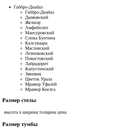
Габбро-Диабаз
Габбро-Диабаз
Дымовский
Жельтау
Амфиболит
Мансуровский
Сопка Бунтина
Калгуваара
Масловский
Лезниковский
Покостовский
Лабрадорит
Капустинский
Змеевик
Цветок Урала
Мрамор Уфалей
Мрамор Коелга
Размер стелы
высота х ширина
толщина
цена
Размер тумбы