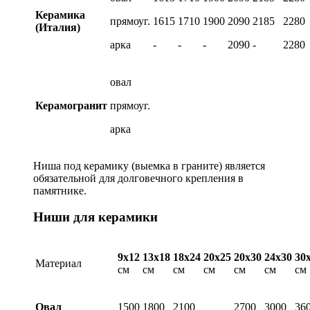
Керамика
прямоуг.
1615
1710
1900
2090
2185
2280
(Италия)
арка
-
-
-
2090
-
2280
овал
Керамогранит
прямоуг.
арка
Ниша под керамику (выемка в граните) является
обязательной для долговечного крепления в
памятнике.
Ниши для керамики
9х12
13х18
18х24
20х25
20х30
24х30
30
Материал
см
см
см
см
см
см
см
Овал
1500
1800
2100
2700
3000
36