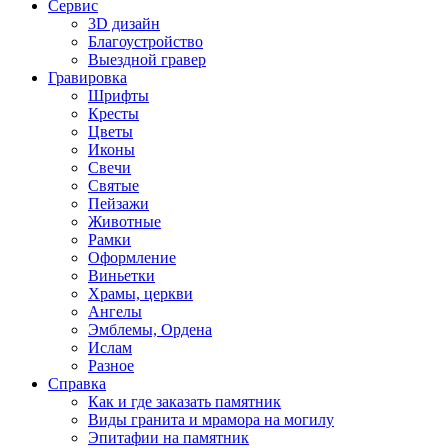
Сервис
3D дизайн
Благоустройство
Выездной гравер
Гравировка
Шрифты
Кресты
Цветы
Иконы
Свечи
Святые
Пейзажи
Животные
Рамки
Оформление
Виньетки
Храмы, церкви
Ангелы
Эмблемы, Ордена
Ислам
Разное
Справка
Как и где заказать памятник
Виды гранита и мрамора на могилу
Эпитафии на памятник