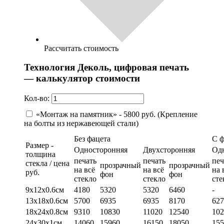
Рассчитать стоимость
Технология Деколь, цифровая печать
— калькулятор стоимости
Кол-во:
«Монтаж на памятник» - 5800 руб. (Крепление
на болты из нержавеющей стали)
Без фацета
С 
Размер -
Односторонняя
Двухсторонняя
Од
толщина
печать
печать
печ
стекла / цена
прозрачный
прозрачный
на всё
на всё
на 
руб.
фон
фон
стекло
стекло
сте
9х12х0.6см
4180
5320
5320
6460
-
13х18х0.6см
5700
6935
6935
8170
627
18х24х0.8см
9310
10830
11020
12540
102
24х30х1см
14060
15960
16150
18050
155