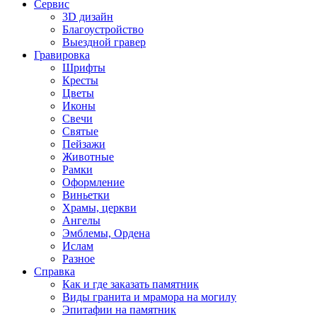
Сервис
3D дизайн
Благоустройство
Выездной гравер
Гравировка
Шрифты
Кресты
Цветы
Иконы
Свечи
Святые
Пейзажи
Животные
Рамки
Оформление
Виньетки
Храмы, церкви
Ангелы
Эмблемы, Ордена
Ислам
Разное
Справка
Как и где заказать памятник
Виды гранита и мрамора на могилу
Эпитафии на памятник