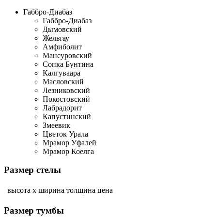
Габбро-Диабаз
Габбро-Диабаз
Дымовский
Жельтау
Амфиболит
Мансуровский
Сопка Бунтина
Калгуваара
Масловский
Лезниковский
Покостовский
Лабрадорит
Капустинский
Змеевик
Цветок Урала
Мрамор Уфалей
Мрамор Коелга
Размер стелы
высота х ширина
толщина
цена
Размер тумбы