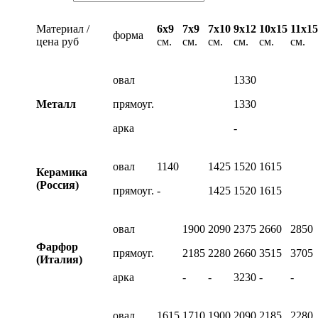
Материал /
6х9
7х9
7х10
9х12
10х15
11х15
форма
цена руб
см.
см.
см.
см.
см.
см.
овал
1330
Металл
прямоуг.
1330
арка
-
овал
1140
1425
1520
1615
Керамика
(Россия)
прямоуг.
-
1425
1520
1615
овал
1900
2090
2375
2660
2850
Фарфор
прямоуг.
2185
2280
2660
3515
3705
(Италия)
арка
-
-
3230
-
-
овал
1615
1710
1900
2090
2185
2280