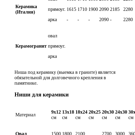
Керамика
прямоуг.
1615
1710
1900
2090
2185
2280
(Италия)
арка
-
-
-
2090
-
2280
овал
Керамогранит
прямоуг.
арка
Ниша под керамику (выемка в граните) является
обязательной для долговечного крепления в
памятнике.
Ниши для керамики
9х12
13х18
18х24
20х25
20х30
24х30
30
Материал
см
см
см
см
см
см
см
Овал
1500
1800
2100
2700
3000
36