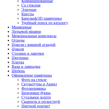
Комбинированные
Со стеклом
Элитные
Кресты
Барельеф/3D памятники
Удобный поиск по каталогу
Мраморные
Литьевой мрамор
Мемориальные комплексы
Ограды
Цоколя с кованой оградой
Цоколя
Столики и лавочки
Цветники
Плитка
Вазы и лампадки
Щебень
Оформление памятника
Фото на стекле
Скульптуры и Акрил
Фотокерамика
Бронзовые буквы
Сусальное золото
Скарпель и пескоструй
Цветной портрет