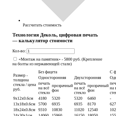
Рассчитать стоимость
Технология Деколь, цифровая печать
— калькулятор стоимости
Кол-во:
«Монтаж на памятник» - 5800 руб. (Крепление
на болты из нержавеющей стали)
Без фацета
С 
Размер -
Односторонняя
Двухсторонняя
Од
толщина
печать
печать
печ
стекла / цена
прозрачный
прозрачный
на всё
на всё
на 
руб.
фон
фон
стекло
стекло
сте
9х12х0.6см
4180
5320
5320
6460
-
13х18х0.6см
5700
6935
6935
8170
627
18х24х0.8см
9310
10830
11020
12540
102
24х30х1см
14060
15960
16150
18050
155