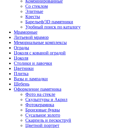
Комбинированные
Со стеклом
Элитные
Кресты
Барельеф/3D памятники
Удобный поиск по каталогу
Мраморные
Литьевой мрамор
Мемориальные комплексы
Ограды
Цоколя с кованой оградой
Цоколя
Столики и лавочки
Цветники
Плитка
Вазы и лампадки
Щебень
Оформление памятника
Фото на стекле
Скульптуры и Акрил
Фотокерамика
Бронзовые буквы
Сусальное золото
Скарпель и пескоструй
Цветной портрет