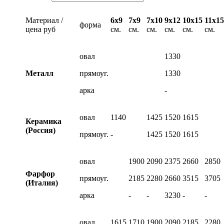
Материал /
6х9
7х9
7х10
9х12
10х15
11х15
форма
цена руб
см.
см.
см.
см.
см.
см.
овал
1330
Металл
прямоуг.
1330
арка
-
овал
1140
1425
1520
1615
Керамика
(Россия)
прямоуг.
-
1425
1520
1615
овал
1900
2090
2375
2660
2850
Фарфор
прямоуг.
2185
2280
2660
3515
3705
(Италия)
арка
-
-
3230
-
-
овал
1615
1710
1900
2090
2185
2280