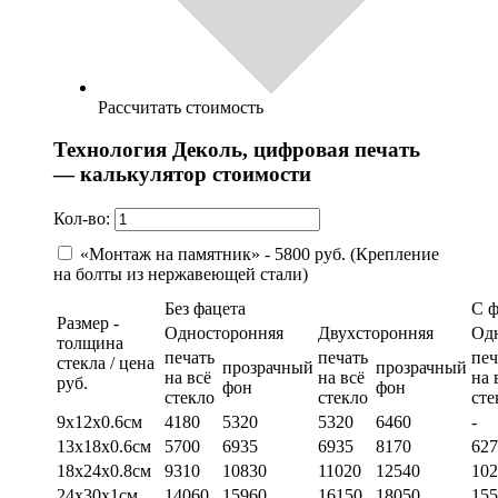
Рассчитать стоимость
Технология Деколь, цифровая печать
— калькулятор стоимости
Кол-во:
«Монтаж на памятник» - 5800 руб. (Крепление
на болты из нержавеющей стали)
Без фацета
С 
Размер -
Односторонняя
Двухсторонняя
Од
толщина
печать
печать
печ
стекла / цена
прозрачный
прозрачный
на всё
на всё
на 
руб.
фон
фон
стекло
стекло
сте
9х12х0.6см
4180
5320
5320
6460
-
13х18х0.6см
5700
6935
6935
8170
627
18х24х0.8см
9310
10830
11020
12540
102
24х30х1см
14060
15960
16150
18050
155