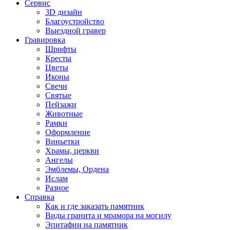
Сервис
3D дизайн
Благоустройство
Выездной гравер
Гравировка
Шрифты
Кресты
Цветы
Иконы
Свечи
Святые
Пейзажи
Животные
Рамки
Оформление
Виньетки
Храмы, церкви
Ангелы
Эмблемы, Ордена
Ислам
Разное
Справка
Как и где заказать памятник
Виды гранита и мрамора на могилу
Эпитафии на памятник