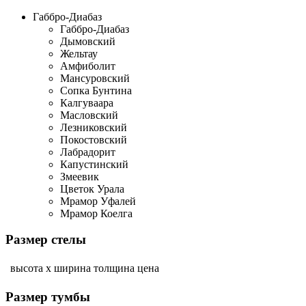
Габбро-Диабаз
Габбро-Диабаз
Дымовский
Жельтау
Амфиболит
Мансуровский
Сопка Бунтина
Калгуваара
Масловский
Лезниковский
Покостовский
Лабрадорит
Капустинский
Змеевик
Цветок Урала
Мрамор Уфалей
Мрамор Коелга
Размер стелы
высота х ширина
толщина
цена
Размер тумбы