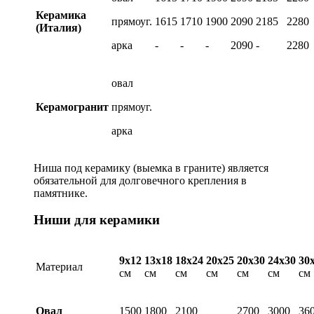
Керамика
прямоуг.
1615
1710
1900
2090
2185
2280
(Италия)
арка
-
-
-
2090
-
2280
овал
Керамогранит
прямоуг.
арка
Ниша под керамику (выемка в граните) является
обязательной для долговечного крепления в
памятнике.
Ниши для керамики
9х12
13х18
18х24
20х25
20х30
24х30
30
Материал
см
см
см
см
см
см
см
Овал
1500
1800
2100
2700
3000
36