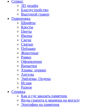
Сервис
3D дизайн
Благоустройство
Выездной гравер
Гравировка
Шрифты
Кресты
Цветы
Иконы
Свечи
Святые
Пейзажи
Животные
Рамки
Оформление
Виньетки
Храмы, церкви
Ангелы
Эмблемы, Ордена
Ислам
Разное
Справка
Как и где заказать памятник
Виды гранита и мрамора на могилу
Эпитафии на памятник