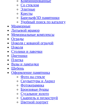
Комбинированные
Со стеклом
Элитные
Кресты
Барельеф/3D памятники
Удобный поиск по каталогу
Мраморные
Литьевой мрамор
Мемориальные комплексы
Ограды
Цоколя с кованой оградой
Цоколя
Столики и лавочки
Цветники
Плитка
Вазы и лампадки
Щебень
Оформление памятника
Фото на стекле
Скульптуры и Акрил
Фотокерамика
Бронзовые буквы
Сусальное золото
Скарпель и пескоструй
Цветной портрет