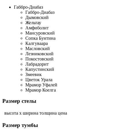
Габбро-Диабаз
Габбро-Диабаз
Дымовский
Жельтау
Амфиболит
Мансуровский
Сопка Бунтина
Калгуваара
Масловский
Лезниковский
Покостовский
Лабрадорит
Капустинский
Змеевик
Цветок Урала
Мрамор Уфалей
Мрамор Коелга
Размер стелы
высота х ширина
толщина
цена
Размер тумбы