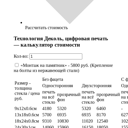
Рассчитать стоимость
Технология Деколь, цифровая печать
— калькулятор стоимости
Кол-во:
«Монтаж на памятник» - 5800 руб. (Крепление
на болты из нержавеющей стали)
Без фацета
С 
Размер -
Односторонняя
Двухсторонняя
Од
толщина
печать
печать
печ
стекла / цена
прозрачный
прозрачный
на всё
на всё
на 
руб.
фон
фон
стекло
стекло
сте
9х12х0.6см
4180
5320
5320
6460
-
13х18х0.6см
5700
6935
6935
8170
627
18х24х0.8см
9310
10830
11020
12540
102
24х30х1см
14060
15960
16150
18050
155