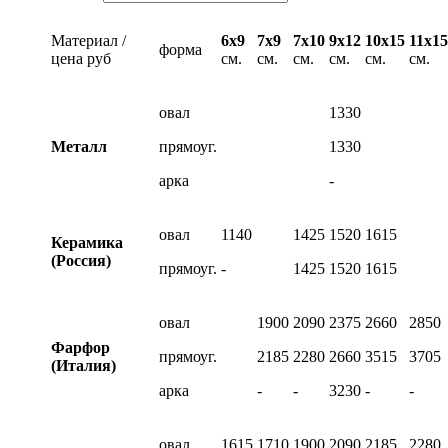
Материал /
6х9
7х9
7х10
9х12
10х15
11х15
форма
цена руб
см.
см.
см.
см.
см.
см.
овал
1330
Металл
прямоуг.
1330
арка
-
овал
1140
1425
1520
1615
Керамика
(Россия)
прямоуг.
-
1425
1520
1615
овал
1900
2090
2375
2660
2850
Фарфор
прямоуг.
2185
2280
2660
3515
3705
(Италия)
арка
-
-
3230
-
-
овал
1615
1710
1900
2090
2185
2280