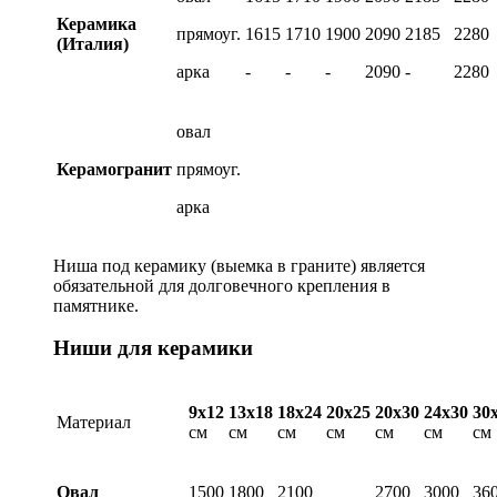
Керамика
прямоуг.
1615
1710
1900
2090
2185
2280
(Италия)
арка
-
-
-
2090
-
2280
овал
Керамогранит
прямоуг.
арка
Ниша под керамику (выемка в граните) является
обязательной для долговечного крепления в
памятнике.
Ниши для керамики
9х12
13х18
18х24
20х25
20х30
24х30
30
Материал
см
см
см
см
см
см
см
Овал
1500
1800
2100
2700
3000
36