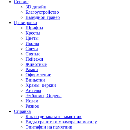
Сервис
3D дизайн
Благоустройство
Выездной гравер
Гравировка
Шрифты
Кресты
Цветы
Иконы
Свечи
Святые
Пейзажи
Животные
Рамки
Оформление
Виньетки
Храмы, церкви
Ангелы
Эмблемы, Ордена
Ислам
Разное
Справка
Как и где заказать памятник
Виды гранита и мрамора на могилу
Эпитафии на памятник