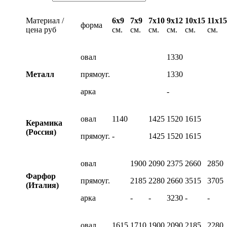
Материал /
6х9
7х9
7х10
9х12
10х15
11х15
форма
цена руб
см.
см.
см.
см.
см.
см.
овал
1330
Металл
прямоуг.
1330
арка
-
овал
1140
1425
1520
1615
Керамика
(Россия)
прямоуг.
-
1425
1520
1615
овал
1900
2090
2375
2660
2850
Фарфор
прямоуг.
2185
2280
2660
3515
3705
(Италия)
арка
-
-
3230
-
-
овал
1615
1710
1900
2090
2185
2280