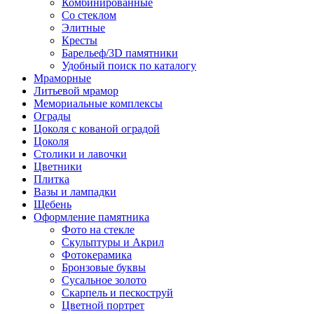
Комбинированные
Со стеклом
Элитные
Кресты
Барельеф/3D памятники
Удобный поиск по каталогу
Мраморные
Литьевой мрамор
Мемориальные комплексы
Ограды
Цоколя с кованой оградой
Цоколя
Столики и лавочки
Цветники
Плитка
Вазы и лампадки
Щебень
Оформление памятника
Фото на стекле
Скульптуры и Акрил
Фотокерамика
Бронзовые буквы
Сусальное золото
Скарпель и пескоструй
Цветной портрет