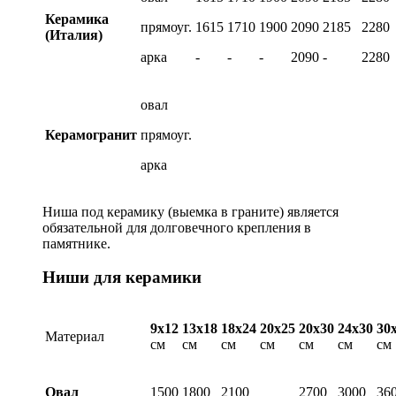
Керамика
прямоуг.
1615
1710
1900
2090
2185
2280
(Италия)
арка
-
-
-
2090
-
2280
овал
Керамогранит
прямоуг.
арка
Ниша под керамику (выемка в граните) является
обязательной для долговечного крепления в
памятнике.
Ниши для керамики
9х12
13х18
18х24
20х25
20х30
24х30
30
Материал
см
см
см
см
см
см
см
Овал
1500
1800
2100
2700
3000
36