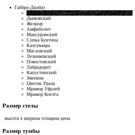
Габбро-Диабаз
Габбро-Диабаз
Дымовский
Жельтау
Амфиболит
Мансуровский
Сопка Бунтина
Калгуваара
Масловский
Лезниковский
Покостовский
Лабрадорит
Капустинский
Змеевик
Цветок Урала
Мрамор Уфалей
Мрамор Коелга
Размер стелы
высота х ширина
толщина
цена
Размер тумбы