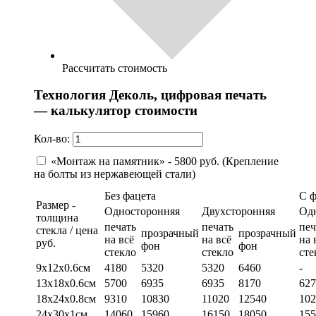
Рассчитать стоимость
Технология Деколь, цифровая печать
— калькулятор стоимости
Кол-во:
«Монтаж на памятник» - 5800 руб. (Крепление
на болты из нержавеющей стали)
Без фацета
С 
Размер -
Односторонняя
Двухсторонняя
Од
толщина
печать
печать
печ
стекла / цена
прозрачный
прозрачный
на всё
на всё
на 
руб.
фон
фон
стекло
стекло
сте
9х12х0.6см
4180
5320
5320
6460
-
13х18х0.6см
5700
6935
6935
8170
627
18х24х0.8см
9310
10830
11020
12540
102
24х30х1см
14060
15960
16150
18050
155