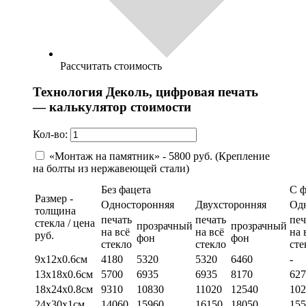
Рассчитать стоимость
Технология Деколь, цифровая печать
— калькулятор стоимости
Кол-во:
«Монтаж на памятник» - 5800 руб. (Крепление
на болты из нержавеющей стали)
Без фацета
С 
Размер -
Односторонняя
Двухсторонняя
Од
толщина
печать
печать
печ
стекла / цена
прозрачный
прозрачный
на всё
на всё
на 
руб.
фон
фон
стекло
стекло
сте
9х12х0.6см
4180
5320
5320
6460
-
13х18х0.6см
5700
6935
6935
8170
627
18х24х0.8см
9310
10830
11020
12540
102
24х30х1см
14060
15960
16150
18050
155