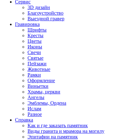
Сервис
3D дизайн
Благоустройство
Выездной гравер
Гравировка
Шрифты
Кресты
Цветы
Иконы
Свечи
Святые
Пейзажи
Животные
Рамки
Оформление
Виньетки
Храмы, церкви
Ангелы
Эмблемы, Ордена
Ислам
Разное
Справка
Как и где заказать памятник
Виды гранита и мрамора на могилу
Эпитафии на памятник