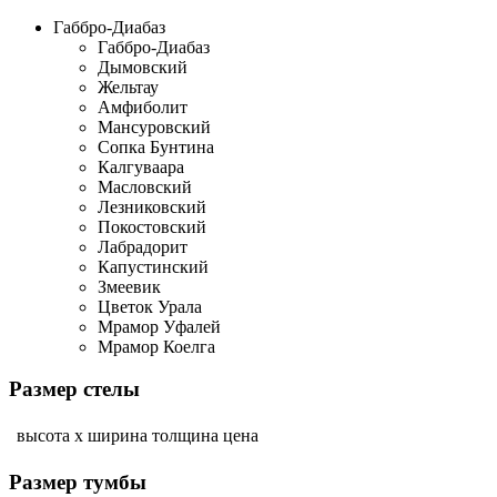
Габбро-Диабаз
Габбро-Диабаз
Дымовский
Жельтау
Амфиболит
Мансуровский
Сопка Бунтина
Калгуваара
Масловский
Лезниковский
Покостовский
Лабрадорит
Капустинский
Змеевик
Цветок Урала
Мрамор Уфалей
Мрамор Коелга
Размер стелы
высота х ширина
толщина
цена
Размер тумбы