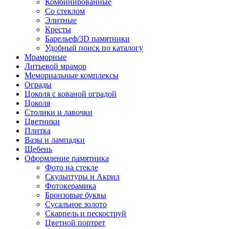
Комбинированные
Со стеклом
Элитные
Кресты
Барельеф/3D памятники
Удобный поиск по каталогу
Мраморные
Литьевой мрамор
Мемориальные комплексы
Ограды
Цоколя с кованой оградой
Цоколя
Столики и лавочки
Цветники
Плитка
Вазы и лампадки
Щебень
Оформление памятника
Фото на стекле
Скульптуры и Акрил
Фотокерамика
Бронзовые буквы
Сусальное золото
Скарпель и пескоструй
Цветной портрет