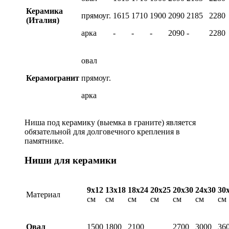
Керамика
прямоуг.
1615
1710
1900
2090
2185
2280
(Италия)
арка
-
-
-
2090
-
2280
овал
Керамогранит
прямоуг.
арка
Ниша под керамику (выемка в граните) является
обязательной для долговечного крепления в
памятнике.
Ниши для керамики
9х12
13х18
18х24
20х25
20х30
24х30
30
Материал
см
см
см
см
см
см
см
Овал
1500
1800
2100
2700
3000
36