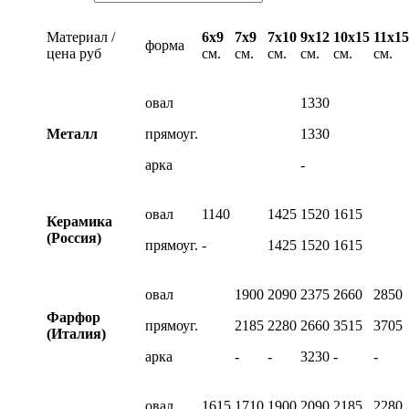
Материал /
6х9
7х9
7х10
9х12
10х15
11х15
форма
цена руб
см.
см.
см.
см.
см.
см.
овал
1330
Металл
прямоуг.
1330
арка
-
овал
1140
1425
1520
1615
Керамика
(Россия)
прямоуг.
-
1425
1520
1615
овал
1900
2090
2375
2660
2850
Фарфор
прямоуг.
2185
2280
2660
3515
3705
(Италия)
арка
-
-
3230
-
-
овал
1615
1710
1900
2090
2185
2280