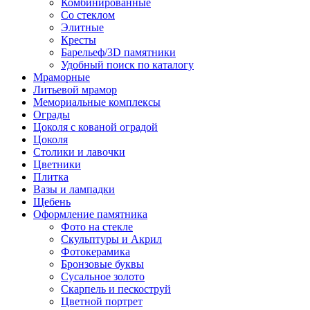
Комбинированные
Со стеклом
Элитные
Кресты
Барельеф/3D памятники
Удобный поиск по каталогу
Мраморные
Литьевой мрамор
Мемориальные комплексы
Ограды
Цоколя с кованой оградой
Цоколя
Столики и лавочки
Цветники
Плитка
Вазы и лампадки
Щебень
Оформление памятника
Фото на стекле
Скульптуры и Акрил
Фотокерамика
Бронзовые буквы
Сусальное золото
Скарпель и пескоструй
Цветной портрет