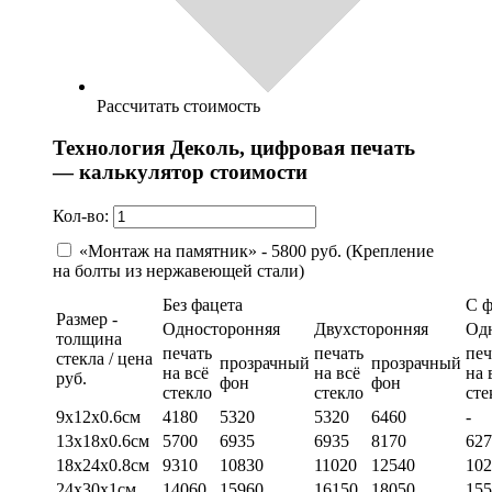
Рассчитать стоимость
Технология Деколь, цифровая печать
— калькулятор стоимости
Кол-во:
«Монтаж на памятник» - 5800 руб. (Крепление
на болты из нержавеющей стали)
Без фацета
С 
Размер -
Односторонняя
Двухсторонняя
Од
толщина
печать
печать
печ
стекла / цена
прозрачный
прозрачный
на всё
на всё
на 
руб.
фон
фон
стекло
стекло
сте
9х12х0.6см
4180
5320
5320
6460
-
13х18х0.6см
5700
6935
6935
8170
627
18х24х0.8см
9310
10830
11020
12540
102
24х30х1см
14060
15960
16150
18050
155