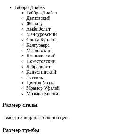
Габбро-Диабаз
Габбро-Диабаз
Дымовский
Жельтау
Амфиболит
Мансуровский
Сопка Бунтина
Калгуваара
Масловский
Лезниковский
Покостовский
Лабрадорит
Капустинский
Змеевик
Цветок Урала
Мрамор Уфалей
Мрамор Коелга
Размер стелы
высота х ширина
толщина
цена
Размер тумбы