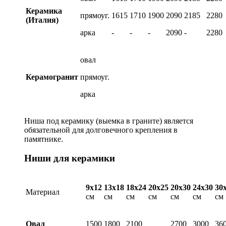
Керамика
прямоуг.
1615
1710
1900
2090
2185
2280
(Италия)
арка
-
-
-
2090
-
2280
овал
Керамогранит
прямоуг.
арка
Ниша под керамику (выемка в граните) является
обязательной для долговечного крепления в
памятнике.
Ниши для керамики
9х12
13х18
18х24
20х25
20х30
24х30
30
Материал
см
см
см
см
см
см
см
Овал
1500
1800
2100
2700
3000
36