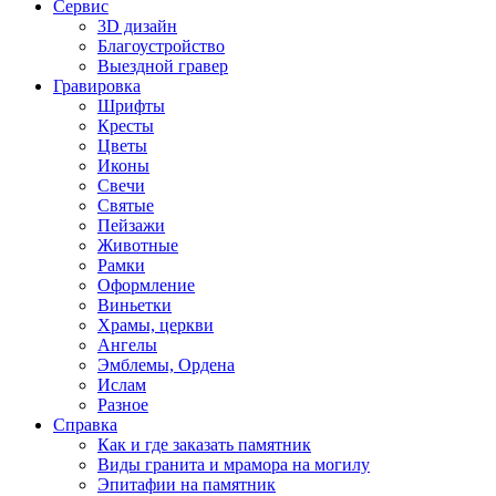
Сервис
3D дизайн
Благоустройство
Выездной гравер
Гравировка
Шрифты
Кресты
Цветы
Иконы
Свечи
Святые
Пейзажи
Животные
Рамки
Оформление
Виньетки
Храмы, церкви
Ангелы
Эмблемы, Ордена
Ислам
Разное
Справка
Как и где заказать памятник
Виды гранита и мрамора на могилу
Эпитафии на памятник