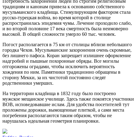
Потребность захоронений людей по строгим религиозным
традициям и канонам привела к основанию собственного
мусульманского кладбища. Стимулирующим фактором стала
русско-турецкая война, во время которой в столице
распространилась эпидемия чумы. Лечение проходило слабо,
и во второй половине 17 века смертность была неимоверно
высокой. В общей сложности умерло 60 тыс. человек.
Погост располагается в 75 км от столицы вблизи небольшого
городка Чехов. Мусульманские захоронения очень скромные,
без лишнего пафоса. Коран запрещает излишнее оформление
надгробий и пышные похоронные обряды. Все могилы
отгорожены оградами, чтобы исключить вероятность
хождения по ним. Памятники традиционно обращены в
сторону Мекки, за их чистотой постоянно следят
родственники умерших.
На территории кладбища в 1832 году было построено
мужское мещанское училище. Здесь также покоятся участники
ВОВ, исповедовавшие ислам. Для удобства посетителей тут
проложены дорожки, вымощенные плиткой, а сами места
погребения располагаются таким образом, чтобы не
нарушалась идеальная геометрия планировки.