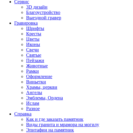
Сервис
3D дизайн
Благоустройство
Выездной гравер
Гравировка
Шрифты
Кресты
Цветы
Иконы
Свечи
Святые
Пейзажи
Животные
Рамки
Оформление
Виньетки
Храмы, церкви
Ангелы
Эмблемы, Ордена
Ислам
Разное
Справка
Как и где заказать памятник
Виды гранита и мрамора на могилу
Эпитафии на памятник