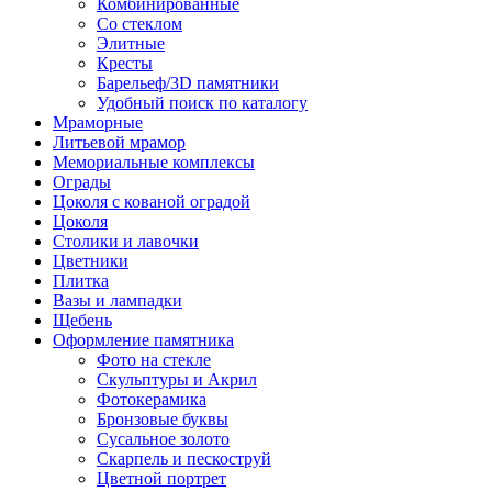
Комбинированные
Со стеклом
Элитные
Кресты
Барельеф/3D памятники
Удобный поиск по каталогу
Мраморные
Литьевой мрамор
Мемориальные комплексы
Ограды
Цоколя с кованой оградой
Цоколя
Столики и лавочки
Цветники
Плитка
Вазы и лампадки
Щебень
Оформление памятника
Фото на стекле
Скульптуры и Акрил
Фотокерамика
Бронзовые буквы
Сусальное золото
Скарпель и пескоструй
Цветной портрет