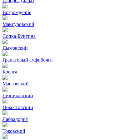
Габбро-Диабаз
Возрождение
Мансуровский
Сопка-Бунтина
Дымовский
Гранатовый амфиболит
Коелга
Маславский
Лезниковский
Покостовский
Лабрадорит
Токовский