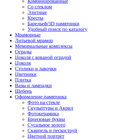
Комбинированные
Со стеклом
Элитные
Кресты
Барельеф/3D памятники
Удобный поиск по каталогу
Мраморные
Литьевой мрамор
Мемориальные комплексы
Ограды
Цоколя с кованой оградой
Цоколя
Столики и лавочки
Цветники
Плитка
Вазы и лампадки
Щебень
Оформление памятника
Фото на стекле
Скульптуры и Акрил
Фотокерамика
Бронзовые буквы
Сусальное золото
Скарпель и пескоструй
Цветной портрет