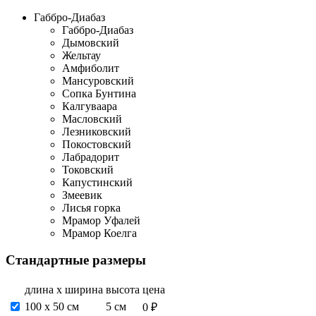
Габбро-Диабаз
Габбро-Диабаз
Дымовский
Жельтау
Амфиболит
Мансуровский
Сопка Бунтина
Калгуваара
Масловский
Лезниковский
Покостовский
Лабрадорит
Токовский
Капустинский
Змеевик
Лисья горка
Мрамор Уфалей
Мрамор Коелга
Стандартные размеры
длина х ширина
высота
цена
100 х 50 см
5 см
0 ₽