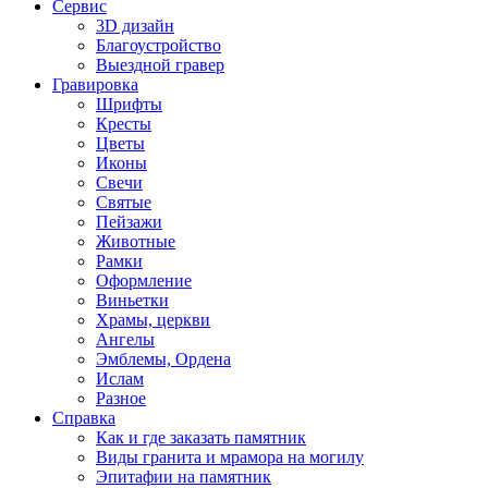
Сервис
3D дизайн
Благоустройство
Выездной гравер
Гравировка
Шрифты
Кресты
Цветы
Иконы
Свечи
Святые
Пейзажи
Животные
Рамки
Оформление
Виньетки
Храмы, церкви
Ангелы
Эмблемы, Ордена
Ислам
Разное
Справка
Как и где заказать памятник
Виды гранита и мрамора на могилу
Эпитафии на памятник